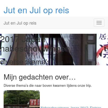
Jut en Jul op reis
Primary
Skip
Jut en Jul op reis
to
Menu
content
2017 Japan
nabeschouwingen
diverse thema's
Mijn gedachten over…
Diverse thema’s die naar boven kwamen tijdens onze trip.
Nabeschouwingen Japan 2017: Fietsen