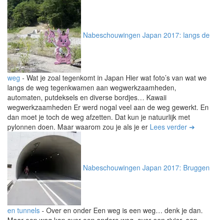
Nabeschouwingen Japan 2017: langs de
weg
-
Wat je zoal tegenkomt in Japan Hier wat foto’s van wat we
langs de weg tegenkwamen aan wegwerkzaamheden,
automaten, putdeksels en diverse bordjes… Kawaii
wegwerkzaamheden Er werd nogal veel aan de weg gewerkt. En
dan moet je toch de weg afzetten. Dat kun je natuurlijk met
pylonnen doen. Maar waarom zou je als je er
Lees verder ➔
Nabeschouwingen Japan 2017: Bruggen
en tunnels
-
Over en onder Een weg is een weg… denk je dan.