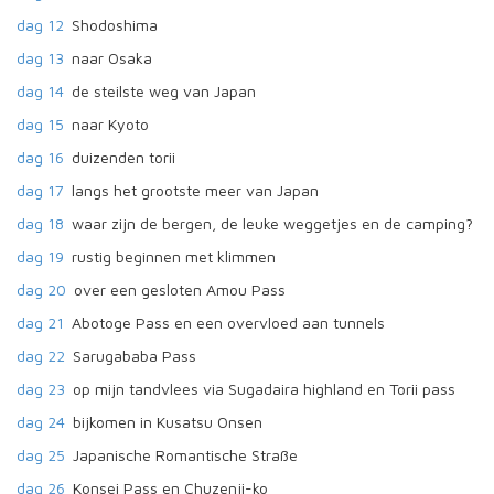
dag 12
Shodoshima
dag 13
naar Osaka
dag 14
de steilste weg van Japan
dag 15
naar Kyoto
dag 16
duizenden torii
dag 17
langs het grootste meer van Japan
dag 18
waar zijn de bergen, de leuke weggetjes en de camping?
dag 19
rustig beginnen met klimmen
dag 20
over een gesloten Amou Pass
dag 21
Abotoge Pass en een overvloed aan tunnels
dag 22
Sarugababa Pass
dag 23
op mijn tandvlees via Sugadaira highland en Torii pass
dag 24
bijkomen in Kusatsu Onsen
dag 25
Japanische Romantische Straße
dag 26
Konsei Pass en Chuzenji-ko