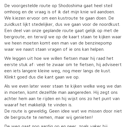
De voorgestelde route op Shodoshima gaat heel steil
omhoog en de vraag is of ik dat mijn knie wil aandoen.
We kiezen ervoor om een kustroute te gaan doen. De
zuidkust lijkt stedelijker, dus we gaan voor de noordkust.
Een deel van onze geplande route gaat gelijk op met de
bergroute, en terwijl we op de kaart staan te kijken waar
we heen moeten komt een man van de benzinepomp
waar we naast staan vragen of ie ons kan helpen.
We leggen uit hoe we willen fietsen maar hij raad het
eerste stuk af: veel te zwaar om te fietsen, hij adviseert
een iets langere kleine weg, nog meer langs de kust.
Klinkt goed dus die kant gaan we op.
Als we even later weer staan te kijken welke weg we dan
in moeten, komt dezelfde man aangereden. Hij zegt ons
achter hem aan te rijden en hij wijst ons zo het punt van
waaraf het makkelijk te vinden is.
De route is geweldig. Geen idee wat we missen door niet
de bergroute te nemen, maar wij genieten!
De weg gaat nog aardig op en neer, zoals vaker bij