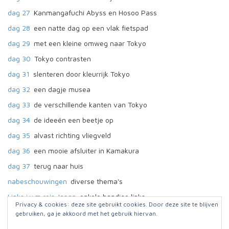
dag 27
Kanmangafuchi Abyss en Hosoo Pass
dag 28
een natte dag op een vlak fietspad
dag 29
met een kleine omweg naar Tokyo
dag 30
Tokyo contrasten
dag 31
slenteren door kleurrijk Tokyo
dag 32
een dagje musea
dag 33
de verschillende kanten van Tokyo
dag 34
de ideeën een beetje op
dag 35
alvast richting vliegveld
dag 36
een mooie afsluiter in Kamakura
dag 37
terug naar huis
nabeschouwingen
diverse thema's
Links i.v.m reis Japan
enkele handige links
Privacy & cookies: deze site gebruikt cookies. Door deze site te blijven
gebruiken, ga je akkoord met het gebruik hiervan.