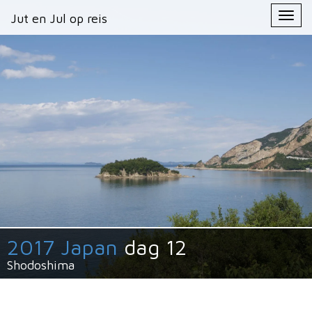
Primary
Skip
Jut en Jul op reis
Jut en Jul op reis
to
Menu
content
2017 Japan
dag 12
Shodoshima