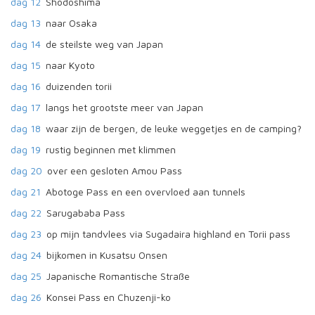
dag 12
Shodoshima
dag 13
naar Osaka
dag 14
de steilste weg van Japan
dag 15
naar Kyoto
dag 16
duizenden torii
dag 17
langs het grootste meer van Japan
dag 18
waar zijn de bergen, de leuke weggetjes en de camping?
dag 19
rustig beginnen met klimmen
dag 20
over een gesloten Amou Pass
dag 21
Abotoge Pass en een overvloed aan tunnels
dag 22
Sarugababa Pass
dag 23
op mijn tandvlees via Sugadaira highland en Torii pass
dag 24
bijkomen in Kusatsu Onsen
dag 25
Japanische Romantische Straße
dag 26
Konsei Pass en Chuzenji-ko