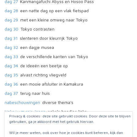
dag 27
Kanmangafuchi Abyss en Hosoo Pass
dag 28
een natte dag op een vlak fietspad
dag 29
met een kleine omweg naar Tokyo
dag 30
Tokyo contrasten
dag 31
slenteren door kleurrijk Tokyo
dag 32
een dagje musea
dag 33
de verschillende kanten van Tokyo
dag 34
de ideeën een beetje op
dag 35
alvast richting vliegveld
dag 36
een mooie afsluiter in Kamakura
dag 37
terug naar huis
nabeschouwingen
diverse thema's
Links i.v.m reis Japan
enkele handige links
Privacy & cookies: deze site gebruikt cookies. Door deze site te blijven
gebruiken, ga je akkoord met het gebruik hiervan.
Wil je meer weten, ook over hoe je cookies kunt beheren, kijk dan