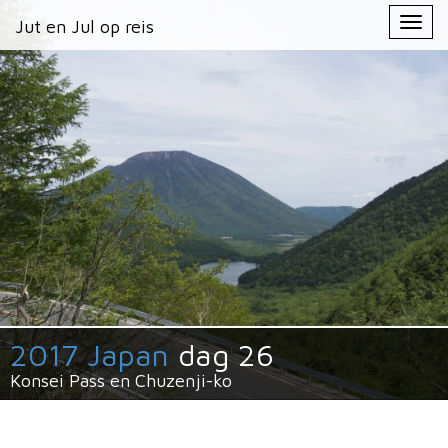
Primary
Skip
Jut en Jul op reis
Jut en Jul op reis
to
Menu
content
2017 Japan
dag 26
Konsei Pass en Chuzenji-ko