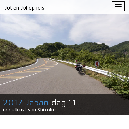
Primary
Skip
Jut en Jul op reis
Jut en Jul op reis
to
Menu
content
2017 Japan
dag 11
noordkust van Shikoku