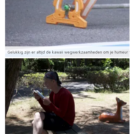
Gelukkig zijn er altijd de kawaii wegwerkzaamheden om je humeur te