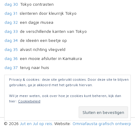
dag 30
Tokyo contrasten
dag 31
slenteren door kleurrijk Tokyo
dag 32
een dagje musea
dag 33
de verschillende kanten van Tokyo
dag 34
de ideeën een beetje op
dag 35
alvast richting vliegveld
dag 36
een mooie afsluiter in Kamakura
dag 37
terug naar huis
nabeschouwingen
diverse thema's
Privacy & cookies: deze site gebruikt cookies. Door deze site te blijven
gebruiken, ga je akkoord met het gebruik hiervan.
Links i.v.m reis Japan
enkele handige links
Wil je meer weten, ook over hoe je cookies kunt beheren, kijk dan
hier:
Cookiebeleid
© 2026
Jut en Jul op reis
. Website:
Omniafausta grafisch ontwerp