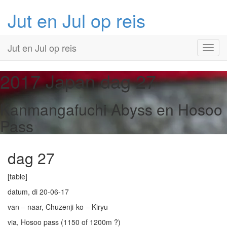
Jut en Jul op reis
Primary
Skip
Jut en Jul op reis
to
Menu
content
2017 Japan
dag 27
Kanmangafuchi Abyss en Hosoo
Pass
dag 27
[table]
datum, di 20-06-17
van – naar, Chuzenji-ko – Kiryu
via, Hosoo pass (1150 of 1200m ?)