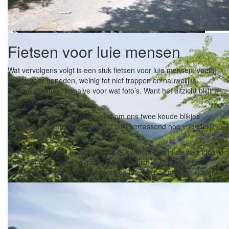
We hebben de pas vrijwel helemaal voor ons, we komen 1 fietser en
Fietsen voor luie mensen
Wat vervolgens volgt is een stuk fietsen voor luie mensen: veelal
rustig naar beneden, weinig tot niet trappen en nauwelijks
hoeven remmen, behalve voor wat foto’s. Want het uitzicht blijft
maar fijn.
En dan stopt er een automobilist om ons twee koude blikjes
Onder een bruggetje zien we een flinke ruggengraat liggen.
drinken in handen te duwen! Het blijft verrassend hoe vriendelijk
Geen idee van wat voor beest het is, maar klein was ie niet.
de mensen zijn.
Net als je denkt zo eeuwig verder te kunnen, begint de weg toch
weer wat op en neer te gaan. De weg wordt ook drukker en
smaller en de warmte zo weg van de bergen begint op te spelen.