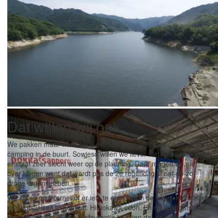
En het uitzicht is groen.
De uitzichten blijven fijn, weer een stuwmeer geloof ik.
Dat willen wij ook
We pakken maar weer eens een hotel, want er is geen airbnb of
camping in de buurt. Sowieso willen we liever niet kamperen want
er staat zeer slecht weer op de planning. Daar mogen we niet
over klagen want dat wordt pas de 2e regendag in het oh-zo-
droge regenseizoen.
We kijken op internet of er iets te eten valt in de buurt. Kiryu blijkt
een specialiteit te hebben: Himokawa udon. En op spuugafstand
van het hotel blijkt een restaurantje te zitten dat de lokale lekkernij