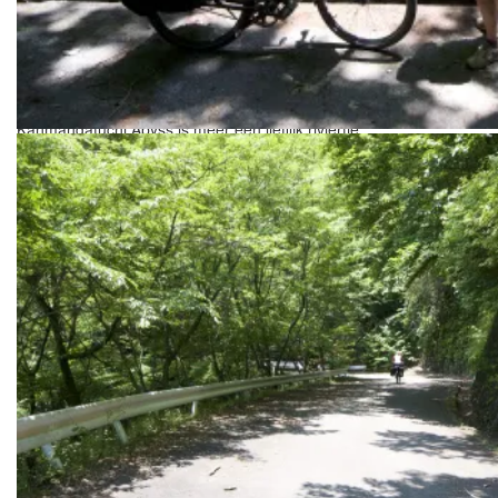
Kanmangafuchi Abyss is meer een lieflijk riviertje
De Hosoo pass blijkt een heerlijk lieflijk weggetje.
We verbazen ons regelmatig over bomen die zich staande
weten te houden op bijna verticale wanden.