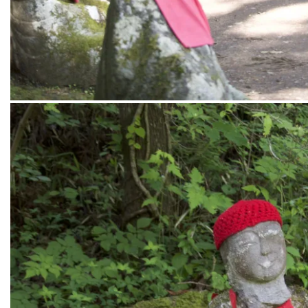
Een enorme rij Jizo beelden met rode mutsjes en slabbetjes bij Ka