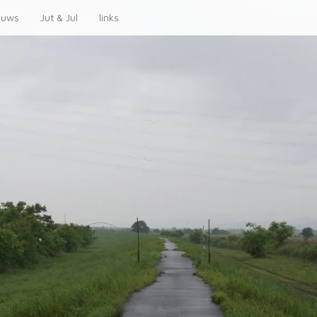
euws
Jut & Jul
links