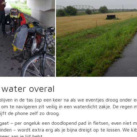
 water overal
lijven in de tas (op een keer na als we eventjes droog onder 
om te navigeren zit veilig in een waterdicht zakje. De regen 
lijft de phone zelf zo droog.
gaat – per ongeluk een doodlopend pad in fietsen, even niet 
inden – wordt extra erg als je bijna dreigt op te lossen. We
eer aan je lijf hebt.