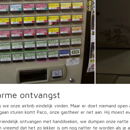
rme ontvangst
als we onze airbnb eindelijk vinden. Maar er doet niemand open 
 gaan sturen komt Paco, onze gastheer er net aan. Hij moest ev
iendelijk ontvangen met handdoeken, we dumpen onze natte zo
 vreemd dat het zo lekker is om nog natter te worden als je 