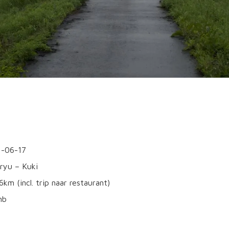
1-06-17
iryu – Kuki
6km (incl. trip naar restaurant)
bnb