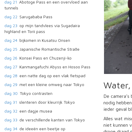
dag 21
Abotoge Pass en een overvloed aan
tunnels
dag 22
Sarugababa Pass
dag 23
op mijn tandvlees via Sugadaira
highland en Torii pass
dag 24
bijkomen in Kusatsu Onsen
dag 25
Japanische Romantische Straße
dag 26
Konsei Pass en Chuzenji-ko
dag 27
Kanmangafuchi Abyss en Hosoo Pass
dag 28
een natte dag op een vlak fietspad
Water,
dag 29
met een kleine omweg naar Tokyo
dag 30
Tokyo contrasten
De camera’s b
dag 31
slenteren door kleurrijk Tokyo
nodig hebben 
ieder geval b
dag 32
een dagje musea
Alles wat mis
dag 33
de verschillende kanten van Tokyo
niet kunnen v
dag 34
de ideeën een beetje op
droge draad m