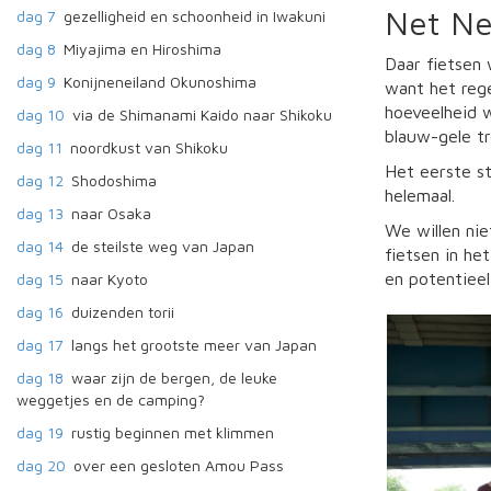
Net Ne
dag 7
gezelligheid en schoonheid in Iwakuni
dag 8
Miyajima en Hiroshima
Daar fietsen 
dag 9
Konijneneiland Okunoshima
want het reg
hoeveelheid 
dag 10
via de Shimanami Kaido naar Shikoku
blauw-gele t
dag 11
noordkust van Shikoku
Het eerste st
dag 12
Shodoshima
helemaal.
dag 13
naar Osaka
We willen ni
dag 14
de steilste weg van Japan
fietsen in he
en potentieel
dag 15
naar Kyoto
dag 16
duizenden torii
dag 17
langs het grootste meer van Japan
dag 18
waar zijn de bergen, de leuke
weggetjes en de camping?
dag 19
rustig beginnen met klimmen
dag 20
over een gesloten Amou Pass