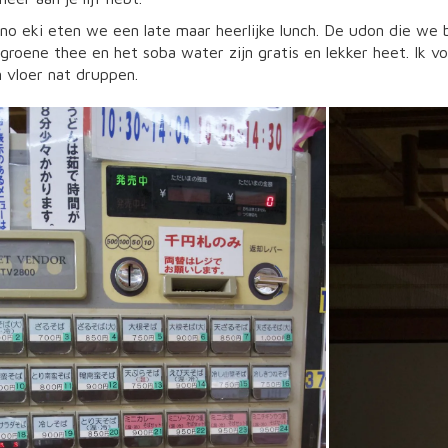
 no eki eten we een late maar heerlijke lunch. De udon die we 
 groene thee en het soba water zijn gratis en lekker heet. Ik 
 vloer nat druppen.