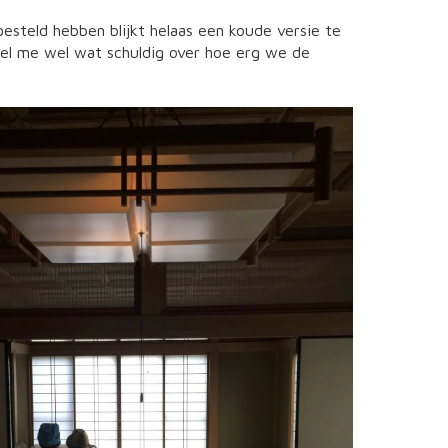
besteld hebben blijkt helaas een koude versie te
voel me wel wat schuldig over hoe erg we de