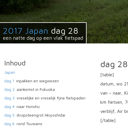
2017 Japan
dag 28
een natte dag op een vlak fietspad
Inhoud
dag 28
Japan
[table]
dag 1
inpakken en wegwezen
datum, wo 2
dag 2
aankomst in Fukuoka
van – naar, K
dag 3
vreselijke en vreselijk fijne fietspaden
km fietsen, 7
dag 4
naar Honshu
verblijf, Air 
dag 5
druipsteengrot Akiyoshidai
[/table]
dag 6
rond Tsuwano