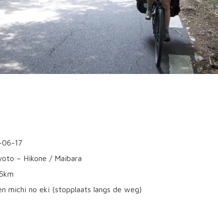
-06-17
yoto – Hikone / Maibara
85km
een michi no eki (stopplaats langs de weg)