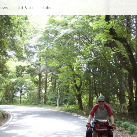
euws
Jut & Jul
links