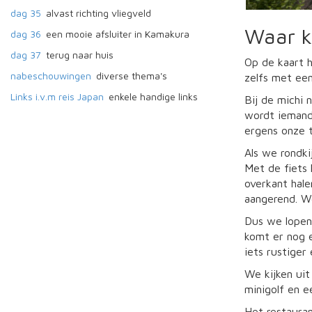
dag 35
alvast richting vliegveld
Waar 
dag 36
een mooie afsluiter in Kamakura
dag 37
terug naar huis
Op de kaart 
nabeschouwingen
diverse thema's
zelfs met een
Links i.v.m reis Japan
enkele handige links
Bij de michi 
wordt iemand
ergens onze 
Als we rondk
Met de fiets 
overkant hale
aangerend. We
Dus we lopen
komt er nog 
iets rustiger 
We kijken uit
minigolf en e
Het restauran