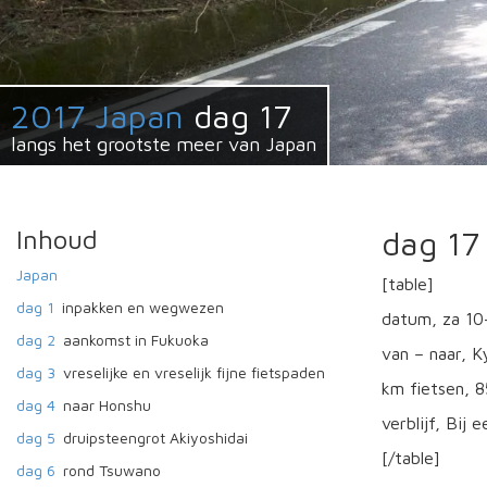
2017 Japan
dag 17
langs het grootste meer van Japan
Inhoud
dag 17
Japan
[table]
dag 1
inpakken en wegwezen
datum, za 10
dag 2
aankomst in Fukuoka
van – naar, K
dag 3
vreselijke en vreselijk fijne fietspaden
km fietsen, 
dag 4
naar Honshu
verblijf, Bij 
dag 5
druipsteengrot Akiyoshidai
[/table]
dag 6
rond Tsuwano