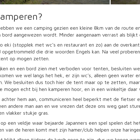
kamperen?
hebben we een camping gezien een kleine 8km van de route en
 bord aangewezen wordt. Minder aangenaam verrast als blijkt d
no eki (stopplek met wc’s en restaurant en zo) aan de overkant
 opgetrommeld die drie woorden Engels kan. Na veel proberen
tent op mogen zetten.
ijken en een bord zien met verboden voor tenten, besluiten w
komen we wel langs het hek, er zijn wc’s, alleen geen water e
n. We besluiten dus toch hier de tent maar op te zetten, maa
 mogen echt bij hen kamperen hoor, en in een winkeltje daar 
 achter hem aan, communiceren heel beperkt met de fietser en
een andere man aan en we vrezen dat deze ons weg gaat sturen
en vlakker stukje gras.
 op een veldje waar bejaarde Japanners een spel spelen dat he
en van de heren komt met zijn hamer/club helpen onze haringen
t blijkt alleen tijdens de lunch open te zijn, dus we kopen w