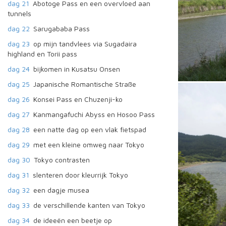
dag 21
Abotoge Pass en een overvloed aan
tunnels
dag 22
Sarugababa Pass
dag 23
op mijn tandvlees via Sugadaira
highland en Torii pass
dag 24
bijkomen in Kusatsu Onsen
dag 25
Japanische Romantische Straße
dag 26
Konsei Pass en Chuzenji-ko
dag 27
Kanmangafuchi Abyss en Hosoo Pass
dag 28
een natte dag op een vlak fietspad
dag 29
met een kleine omweg naar Tokyo
dag 30
Tokyo contrasten
dag 31
slenteren door kleurrijk Tokyo
dag 32
een dagje musea
dag 33
de verschillende kanten van Tokyo
dag 34
de ideeën een beetje op