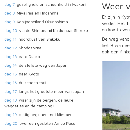
Weer v
dag 7
gezelligheid en schoonheid in Iwakuni
dag 8
Miyajima en Hiroshima
Er zijn in K
dag 9
Konijneneiland Okunoshima
verder. Het f
en komt even 
dag 10
via de Shimanami Kaido naar Shikoku
De weg vandaa
dag 11
noordkust van Shikoku
het Biwameer,
dag 12
Shodoshima
ook een flin
dag 13
naar Osaka
dag 14
de steilste weg van Japan
dag 15
naar Kyoto
dag 16
duizenden torii
dag 17
langs het grootste meer van Japan
dag 18
waar zijn de bergen, de leuke
weggetjes en de camping?
dag 19
rustig beginnen met klimmen
dag 20
over een gesloten Amou Pass