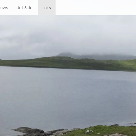
euws
Jut & Jul
links