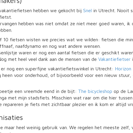
makers)
vakantiefietsen hebben we gekocht bij
Snel
in Utrecht. Nooit s
ietst.
rvangen hebben was niet omdat ze niet meer goed waren, ik d
ebben.
f 10 fietsen wisten we precies wat we wilden: fietsen die mins
ffnaaf, naafdynamo en nog wat andere wensen.
nlijstje waren er nog een aantal fietsen die er geschikt waren
Nog met heel veel dank aan de mensen van de
Vakantiefietser
t er nog een superfijne vakantiefietswinkel in Utrecht:
Horizon 
 heen voor onderhoud, of bijvoorbeeld voor een nieuw stuur, 
beetje een vreemde eend in de bijt:
The bicycleshop
op de Lan
ga met mijn stadsfiets. Misschien wat raar om die hier tussen 
 repareren je fiets met zichtbaar plezier en ik kom er altijd vr
nisaties
 maar heel weinig gebruik van. We regelen het meeste zelf, vi