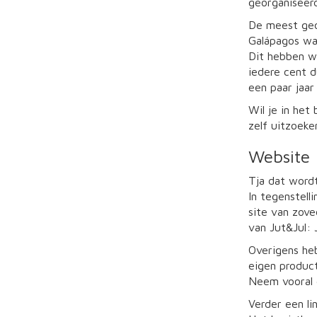
georganiseer
De meest geor
Galápagos wa
Dit hebben w
iedere cent d
een paar jaar
Wil je in het
zelf uitzoeke
Website
Tja dat wordt
In tegenstell
site van zove
van Jut&Jul: J
Overigens he
eigen produc
Neem vooral e
Verder een li