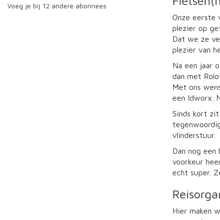
Fietsen(
Voeg je bij 12 andere abonnees
Onze eerste 
plezier op gef
Dat we ze ve
plezier van h
Na een jaar o
dan met Rolo
Met ons wense
een Idworx. 
Sinds kort zi
tegenwoordig
vlinderstuur.
Dan nog een 
voorkeur heen
echt super. Ze
Reisorga
Hier maken we