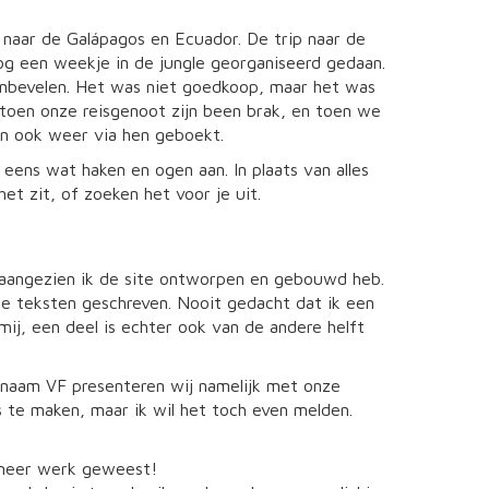
naar de Galápagos en Ecuador. De trip naar de
og een weekje in de jungle georganiseerd gedaan.
anbevelen. Het was niet goedkoop, maar het was
toen onze reisgenoot zijn been brak, en toen we
an ook weer via hen geboekt.
 eens wat haken en ogen aan. In plaats van alles
et zit, of zoeken het voor je uit.
 aangezien ik de site ontworpen en gebouwd heb.
 de teksten geschreven. Nooit gedacht dat ik een
mij, een deel is echter ook van de andere helft
naam VF presenteren wij namelijk met onze
is te maken, maar ik wil het toch even melden.
 meer werk geweest!