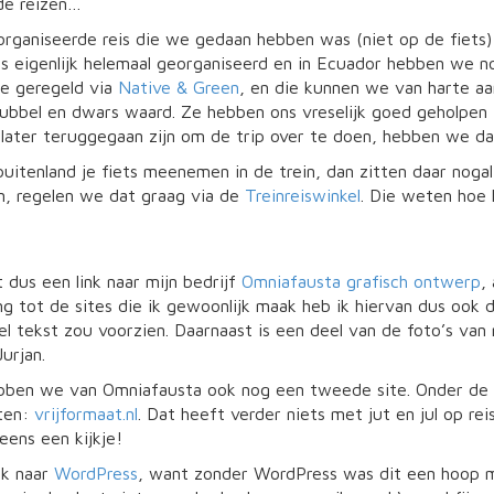
de reizen…
ganiseerde reis die we gedaan hebben was (niet op de fiets) 
s eigenlijk helemaal georganiseerd en in Ecuador hebben we n
e geregeld via
Native & Green
, en die kunnen we van harte a
ubbel en dwars waard. Ze hebben ons vreselijk goed geholpen 
 later teruggegaan zijn om de trip over te doen, hebben we d
 buitenland je fiets meenemen in de trein, dan zitten daar nogal
n, regelen we dat graag via de
Treinreiswinkel
. Die weten hoe h
 dus een link naar mijn bedrijf
Omniafausta grafisch ontwerp
,
ing tot de sites die ik gewoonlijk maak heb ik hiervan dus ook
el tekst zou voorzien. Daarnaast is een deel van de foto’s van 
urjan.
bben we van Omniafausta ook nog een tweede site. Onder de 
ten:
vrijformaat.nl
. Dat heeft verder niets met jut en jul op re
ens een kijkje!
nk naar
WordPress
, want zonder WordPress was dit een hoop