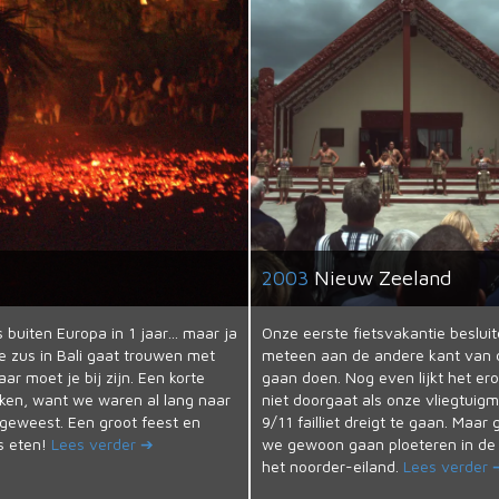
2003
Nieuw Zeeland
 buiten Europa in 1 jaar… maar ja
Onze eerste fietsvakantie beslu
je zus in Bali gaat trouwen met
meteen aan de andere kant van 
ar moet je bij zijn. Een korte
gaan doen. Nog even lijkt het ero
ken, want we waren al lang naar
niet doorgaat als onze vliegtuig
geweest. Een groot feest en
9/11 failliet dreigt te gaan. Maa
es eten!
Lees verder ➔
we gewoon gaan ploeteren in de
het noorder-eiland.
Lees verder 