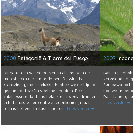
2008
Patagonië & Tierra del Fuego
2007
Indone
Dit gaat toch wel de boeken in als één van de
Bali en Lombok 
mooiste plekken om te fietsen. De wind is
vervelende da
krankzinnig, maar gelukkig hebben we de trip zo
Sumbawa toch m
gepland dat we ‘m veel mee hebben. Een
nog wat meer ov
knieblessure doet ons helaas een week stranden
Daar is het gel
in het saaiste dorp dat we tegenkomen, maar
Lees verder ➔
toch is het een fantastische reis!
Lees verder ➔