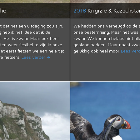
lië
2018
Kirgizië & Kazachsta
t dat het een uitdaging zou zijn.
We hadden ons verheugd op de 
 heb ik het idee dat ik de
onze bestemming. Maar het was 
s. Het is zwaar. Maar ook heel
zwaar. We kunnen helaas niet al
en weer flexibel te zijn in onze
gepland hadden. Maar naast zwa
et eerst fietsen we een hele tijd
gelukkig ook heel mooi.
Lees ver
e fietsers.
Lees verder ➔