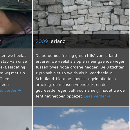
r
2009
Ierland
ten we heelas
De beroemde ‘rolling green hills’ van Ierland
sstap van onze
ervaren we veelal als op en neer gaande wegen
eekt. Nadat hij
tussen twee hoge groene heggen. De uitzichten
en wij met z’n
zijn vaak niet zo weids als bijvoorbeeld in
 Geen
Schotland. Maar het land is regelmatig toch
l een
prachtig, de mensen vriendelijk, en de
es verder ➔
gevreesde regen valt voornamelijk nadat we de
tent net hebben opgezet.
Lees verder ➔