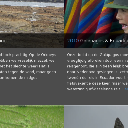
and
2010
Galápagos & Ecuado
d toch prachtig. Op de Orkneys
Onze tocht op de Galápagos moe
ebben we vreselijk mazzel, we
vroegtijdig afbreken door een mi
et het slechte weer! Het is
reisgenoot, die zijn been lelijk br
hten tegen de wind, maar geen
naar Nederland gevlogen is, zett
 dan komen de midges!
tweeën de reis in Ecuador voort.
fietsvakantie deze keer, maar we
waanzinnig afwisselende reis.
Le