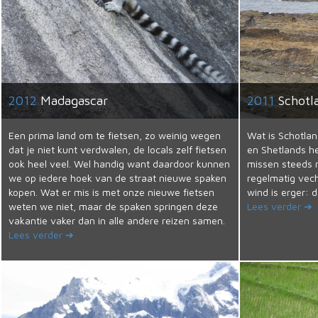
2012
Madagascar
2011
Schotl
Een prima land om te fietsen, zo weinig wegen
Wat is Schotlan
dat je niet kunt verdwalen, de locals zelf fietsen
en Shetlands h
ook heel veel. Wel handig want daardoor kunnen
missen steeds n
we op iedere hoek van de straat nieuwe spaken
regelmatig vec
kopen. Wat er mis is met onze nieuwe fietsen
wind is erger:
weten we niet, maar de spaken springen deze
Lees verder ➔
vakantie vaker dan in alle andere reizen samen.
Lees verder ➔