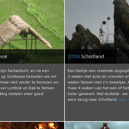
sië
2006
Schotland
zijn fantastisch, en na een
Een beetje een vreemde opgespli
g op Sumbawa besluiten we om
2 weken met auto en vrienden e
aar niet verder te bereizen en
weken fietsen met z’n tweetjes. A
er Lombok en Bali te fietsen.
maar 4 weken van het een of he
ukkig meteen weer goed.
beter geweest. Wel duidelijk: w
eens terug naar Schotland.
Lees 