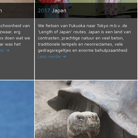
n
2017
Japan
schoonheid van
We fietsen van Fukuoka naar Tokyo m.b.v. de
zwaar, erg
‘Length of Japan’ routes. Japan is een land van
les doen wat we
contrasten, prachtige natuur en veel beton,
ar was het
traditionele tempels en neonreclames, vele
der ➔
gedragsregeltjes en enorme behulpzaamheid.
Lees verder ➔