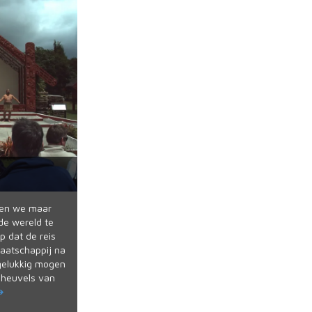
iten we maar
de wereld te
p dat de reis
maatschappij na
r gelukkig mogen
 heuvels van
➔