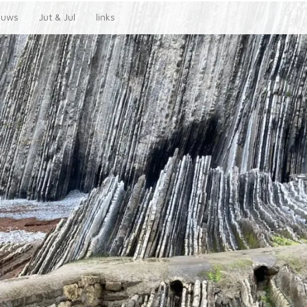
euws
Jut & Jul
links