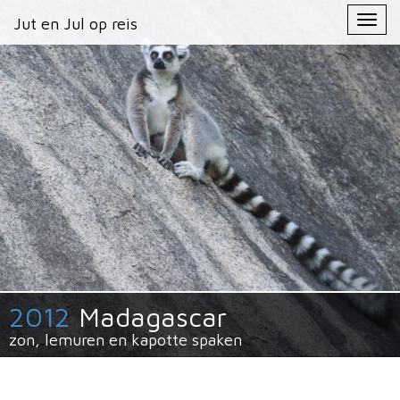
Primary
Skip
Jut en Jul op reis
Jut en Jul op reis
to
Menu
content
2012
Madagascar
zon, lemuren en kapotte spaken