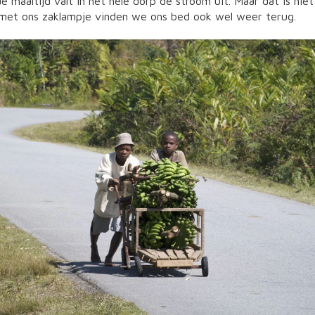
 maaltijd valt in het hele dorp de stroom uit. Maar dat is niet 
n met ons zaklampje vinden we ons bed ook wel weer terug.