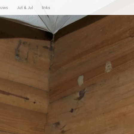
euws
Jut & Jul
links