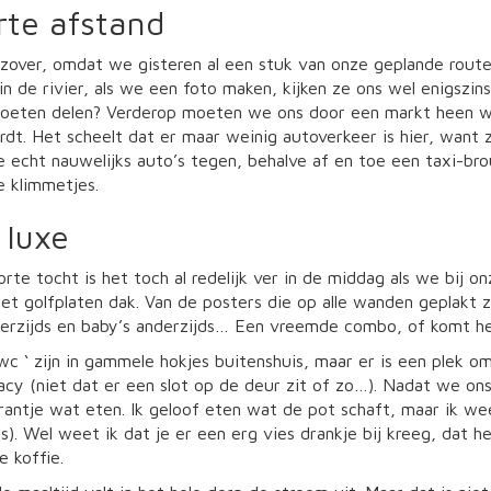
rte afstand
 zover, omdat we gisteren al een stuk van onze geplande rou
n de rivier, als we een foto maken, kijken ze ons wel enigszi
oeten delen? Verderop moeten we ons door een markt heen 
t. Het scheelt dat er maar weinig autoverkeer is hier, want z
 echt nauwelijks auto’s tegen, behalve af en toe een taxi-br
e klimmetjes.
 luxe
rte tocht is het toch al redelijk ver in de middag als we bij o
et golfplaten dak. Van de posters die op alle wanden geplakt
nerzijds en baby’s anderzijds… Een vreemde combo, of komt he
wc ‘ zijn in gammele hokjes buitenshuis, maar er is een plek o
vacy (niet dat er een slot op de deur zit of zo…). Nadat we o
urantje wat eten. Ik geloof eten wat de pot schaft, maar ik w
is). Wel weet ik dat je er een erg vies drankje bij kreeg, dat
e koffie.