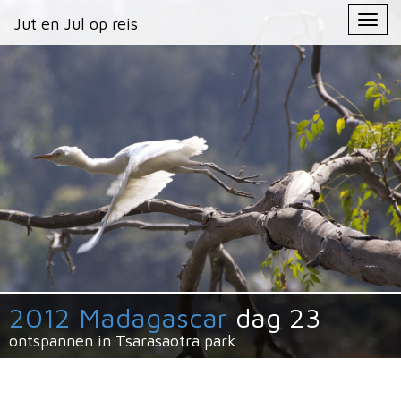
Primary
Skip
Jut en Jul op reis
Jut en Jul op reis
to
Menu
content
2012 Madagascar
dag 23
ontspannen in Tsarasaotra park