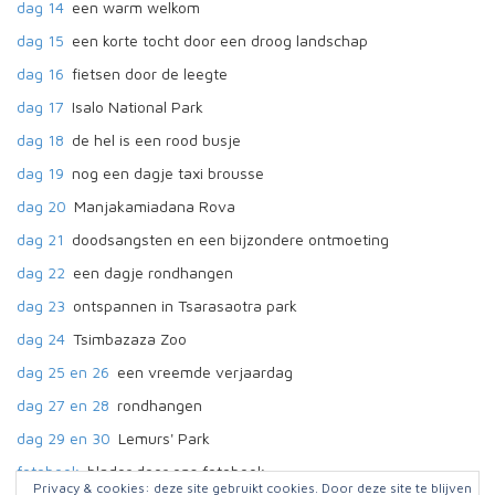
dag 14
een warm welkom
dag 15
een korte tocht door een droog landschap
dag 16
fietsen door de leegte
dag 17
Isalo National Park
dag 18
de hel is een rood busje
dag 19
nog een dagje taxi brousse
dag 20
Manjakamiadana Rova
dag 21
doodsangsten en een bijzondere ontmoeting
dag 22
een dagje rondhangen
dag 23
ontspannen in Tsarasaotra park
dag 24
Tsimbazaza Zoo
dag 25 en 26
een vreemde verjaardag
dag 27 en 28
rondhangen
dag 29 en 30
Lemurs' Park
fotoboek
blader door ons fotoboek
Privacy & cookies: deze site gebruikt cookies. Door deze site te blijven