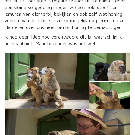
ons er als toeristen uiteraard feilloos uit te halen. Tegen
een kleine vergoeding mogen we een hele stoet aan
lemuren van dichterbij bekijken en ook zelf wat honing
voeren. Van dichtbij zijn ze zo mogelijk nog leuker en ze
klauteren over ons heen om bij honing te bemachtigen.
Ik heb geen idee hoe verantwoord dit is, waarschijnlijk
helemaal niet. Maar bijzonder was het wel.