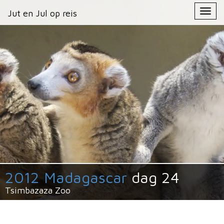
Primary
Skip
Jut en Jul op reis
Jut en Jul op reis
to
Menu
content
2012 Madagascar
dag 24
Tsimbazaza Zoo