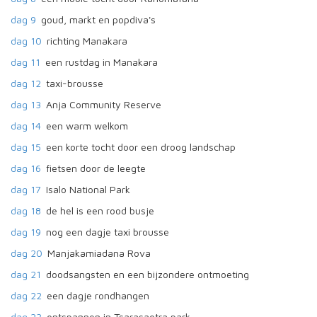
dag 9
goud, markt en popdiva's
dag 10
richting Manakara
dag 11
een rustdag in Manakara
dag 12
taxi-brousse
dag 13
Anja Community Reserve
dag 14
een warm welkom
dag 15
een korte tocht door een droog landschap
dag 16
fietsen door de leegte
dag 17
Isalo National Park
dag 18
de hel is een rood busje
dag 19
nog een dagje taxi brousse
dag 20
Manjakamiadana Rova
dag 21
doodsangsten en een bijzondere ontmoeting
dag 22
een dagje rondhangen
dag 23
ontspannen in Tsarasaotra park