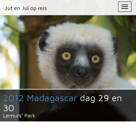
Primary
Skip
Jut en Jul op reis
Jut en Jul op reis
to
Menu
content
2012 Madagascar
dag 29 en
30
Lemurs' Park