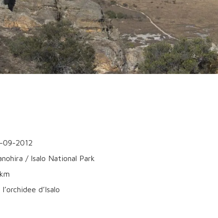
3-09-2012
anohira / Isalo National Park
0km
l l’orchidee d’Isalo