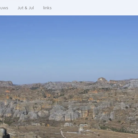
euws
Jut & Jul
links