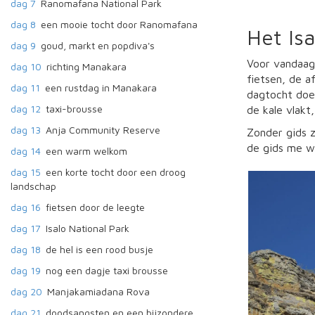
dag 7
Ranomafana National Park
dag 8
een mooie tocht door Ranomafana
Het Isa
dag 9
goud, markt en popdiva's
Voor vandaag 
dag 10
richting Manakara
fietsen, de a
dag 11
een rustdag in Manakara
dagtocht doen
dag 12
taxi-brousse
de kale vlakt
dag 13
Anja Community Reserve
Zonder gids z
de gids me wi
dag 14
een warm welkom
dag 15
een korte tocht door een droog
landschap
dag 16
fietsen door de leegte
dag 17
Isalo National Park
dag 18
de hel is een rood busje
dag 19
nog een dagje taxi brousse
dag 20
Manjakamiadana Rova
dag 21
doodsangsten en een bijzondere