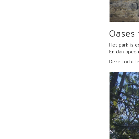
Oases 
Het park is e
En dan opeens
Deze tocht l