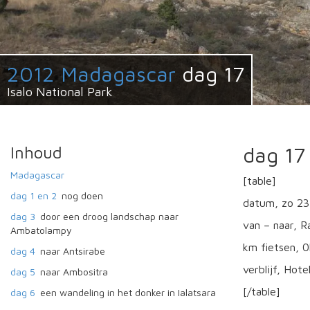
2012 Madagascar
dag 17
Isalo National Park
Inhoud
dag 17
Madagascar
[table]
dag 1 en 2
nog doen
datum, zo 2
dag 3
door een droog landschap naar
van – naar, R
Ambatolampy
km fietsen, 
dag 4
naar Antsirabe
verblijf, Hote
dag 5
naar Ambositra
[/table]
dag 6
een wandeling in het donker in Ialatsara