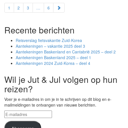
paging-
1
2
3
…
6
navigation
Recente berichten
Reisverslag fietsvakantie Zuid-Korea
Aantekeningen – vakantie 2025 deel 3
Aantekeningen Baskenland en Cantabrië 2025 – deel 2
Aantekeningen Baskenland 2025 – deel 1
Aantekeningen 2024 Zuid-Korea – deel 4
Wil je Jut & Jul volgen op hun
reizen?
Voer je e-mailadres in om je in te schrijven op dit blog en e-
mailmeldingen te ontvangen van nieuwe berichten.
E-
mailadres