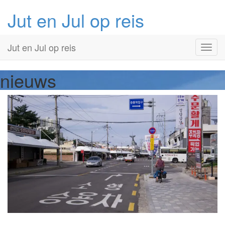
Jut en Jul op reis
Primary
Skip
Jut en Jul op reis
to
Menu
content
nieuws