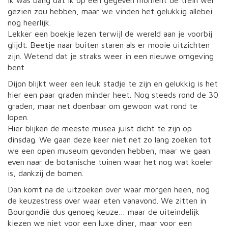
Ik was bang dat ik op een gegeven moment de trein wel
gezien zou hebben, maar we vinden het gelukkig allebei
nog heerlijk.
Lekker een boekje lezen terwijl de wereld aan je voorbij
glijdt. Beetje naar buiten staren als er mooie uitzichten
zijn. Wetend dat je straks weer in een nieuwe omgeving
bent.
Dijon blijkt weer een leuk stadje te zijn en gelukkig is het
hier een paar graden minder heet. Nog steeds rond de 30
graden, maar net doenbaar om gewoon wat rond te
lopen.
Hier blijken de meeste musea juist dicht te zijn op
dinsdag. We gaan deze keer niet net zo lang zoeken tot
we een open museum gevonden hebben, maar we gaan
even naar de botanische tuinen waar het nog wat koeler
is, dankzij de bomen.
Dan komt na de uitzoeken over waar morgen heen, nog
de keuzestress over waar eten vanavond. We zitten in
Bourgondië dus genoeg keuze… maar de uiteindelijk
kiezen we niet voor een luxe diner, maar voor een