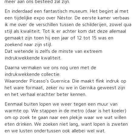
meer aan ons besteed zal zijn.
En inderdaad een fantastisch museum. Het begint al met
een tijdelijke expo over Néstor. De eerste kamer verbaas
ik me over de verschillen tussen de schilderijen, zowel qua
stijl als kwaliteit. Tot ik er achter kom dat deze allemaal
gemaakt zijn toen hij een jaar of 12 tot 15 was en
zoekend naar zijn stijl.
Dat wetende is zelfs de minste van extreem
indrukwekkende kwaliteit.
Daarna vermaken we ons nog uren met de
indrukwekkende collectie.
Waaronder Picasso’s Guernica. Die maakt flink indruk op
het ware formaat, zeker nu we in Gernika geweest zijn
en het verhaal erachter beter kennen.
Eenmaal buiten lopen we weer tegen een muur van
warmte op. We stappen in de metro (daar is het koeler)
om op zoek te gaan naar een plekje waar we wat willen
eten drinken. We zoeken niet lang, want lopen is zweten
en we lusten ondertussen ook allebei wel wat.