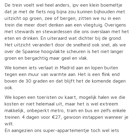
De trein voelt wel heel anders, ipv een klein boemeltje
dat je met de fiets nog bijna zou kunnen bijhouden met
uitzicht op groen, zee of bergen, zitten we nu in een
trein die meer doet denken aan een vliegtuig. Overigens
met stewards en stewardessen die ons overslaan met het
eten en drinken. En uiteraard wat dichter bij de grond.
Het uitzicht verandert door de snelheid ook snel, als we
over de Spaanse hoogvlakte scheuren is het niet langer
groen en bergachtig maar geel en vlak.
We komen iets verlaat in Madrid aan en lopen buiten
tegen een muur van warmte aan. Het is een flink end
boven de 30 graden en dat blijft het de komende dagen
ook.
We kopen een toeristen ov kaart, mogelijk halen we die
kosten er niet helemaal uit, maar het is wel extreem
makkelijk, onbeperkt metro, tram en bus en zelfs enkele
treinen. 4 dagen voor €27, gewoon instappen wanneer je
wilt.
En aangezien ons super-appartementje toch wel iets