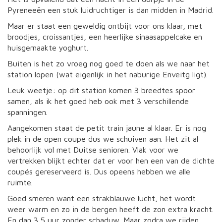
Pyreneeën een stuk luidruchtiger is dan midden in Madrid.
Maar er staat een geweldig ontbijt voor ons klaar, met
broodjes, croissantjes, een heerlijke sinaasappelcake en
huisgemaakte yoghurt.
Buiten is het zo vroeg nog goed te doen als we naar het
station lopen (wat eigenlijk in het naburige Enveitg ligt).
Leuk weetje: op dit station komen 3 breedtes spoor
samen, als ik het goed heb ook met 3 verschillende
spanningen.
Aangekomen staat de petit train jaune al klaar. Er is nog
plek in de open coupe dus we schuiven aan. Het zit al
behoorlijk vol met Duitse senioren. Vlak voor we
vertrekken blijkt echter dat er voor hen een van de dichte
coupés gereserveerd is. Dus opeens hebben we alle
ruimte.
Goed smeren want een strakblauwe lucht, het wordt
weer warm en zo in de bergen heeft de zon extra kracht.
En dan 3,5 uur zonder schaduw. Maar zodra we rijden