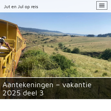
Primary
Skip
Jut en Jul op reis
Jut en Jul op reis
to
Menu
content
Aantekeningen – vakantie
2025 deel 3