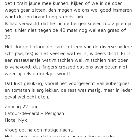
petit train jaune mee kunnen. Kijken of we in de open
wagon gaan zitten, dan mogen we ons wel goed insmeren
want de zon brandt nog steeds flink.
Ik had verwacht dat het in de bergen koeler zou zijn en ja
het is hier niet tegen de 40 maar nog wel een graad of
30.
Het dorpje Latour-de-carol (of een van de diverse andere
schrijfwijzes) is niet veel en wat er is, is deels dicht. Er is
een restaurantje wat misschien wel, misschien niet open
is vanavond, dus fingers crossed dat ons avondeten niet
weer appels en koekjes wordt.
Dat lukt gelukkig, vooral het voorgerecht van aubergines
en tomaten is erg lekker, de rest wat matig, maar in ieder
geval wel echt eten.
Zondag 22 juni
Latour-de-carol – Perignan
Hotel Nyx
Vroeg op, na een matige nacht.
Het is opvallend dat een nacht in een dorpje in de