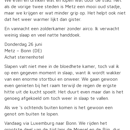
We eten en drinken wat en lopen wat door de stad. Net
als de vorige twee steden is Metz een mooi oud stadje,
maar we krijgen er wat minder grip op. Het helpt ook niet
dat het weer warmer lijkt dan gister.
En vannacht een zolderkamer zonder airco. Ik verwacht
weinig slaap en veel natte handdoek.
Donderdag 26 juni
Metz – Bonn (DE)
Achat sternenhotel
Slapen valt niet mee in de bloedhete kamer, toch val ik
op een gegeven moment in slaap, want ik wordt wakker
van een enorme stortbui en onweer. We gaan gewoon
even genieten bij het raam terwijl de regen de ergste
hitte uit de kucht spoelt. Het duurt even maar dan is het
genoeg afgekoeld om toch weer in slaap te vallen.
Als we ‘s ochtends buiten komen is het gewoon een
genot om buiten te lopen.
Vandaag via Luxemburg naar Bonn. We rijden het
grootste deel van de tijd lans de Moesel en de Rijn, dus