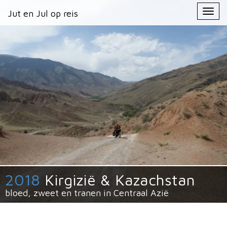
Primary
Skip
Jut en Jul op reis
Jut en Jul op reis
to
Menu
content
2018
Kirgizië & Kazachstan
bloed, zweet en tranen in Centraal Azië