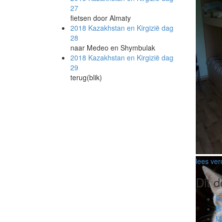
27
fietsen door Almaty
2018 Kazakhstan en Kirgizië
dag
28
naar Medeo en Shymbulak
2018 Kazakhstan en Kirgizië
dag
29
Eindelij
terug(blik)
Speciaal
lees ver
Dit d
F
B
M