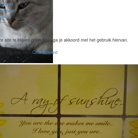
nterest
hatsApp
mail
e site te blijven gebruiken, ga je akkoord met het gebruik hiervan.
n, kijk dan hier:
Cookiebeleid
sch ontwerp
n willen hun domein wel
j Turgen Hostel.