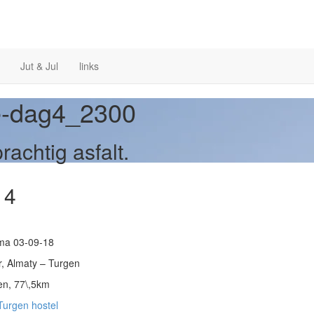
Jut & Jul
links
ie-dag4_2300
rachtig asfalt.
 4
ma 03-09-18
, Almaty – Turgen
en, 77\,5km
Turgen hostel