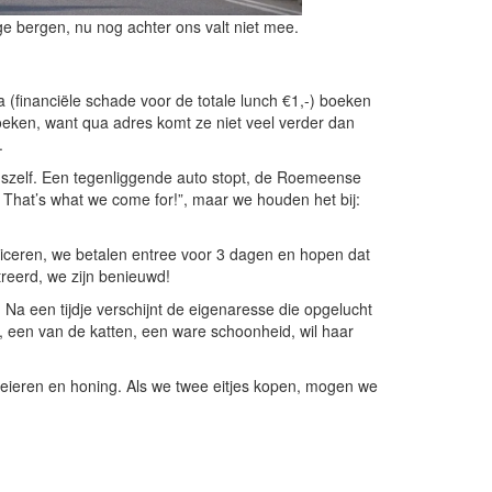
ge bergen, nu nog achter ons valt niet mee.
 (financiële schade voor de totale lunch €1,-) boeken
zoeken, want qua adres komt ze niet veel verder dan
.
szelf. Een tegenliggende auto stopt, de Roemeense
 That’s what we come for!”, maar we houden het bij:
iceren, we betalen entree voor 3 dagen en hopen dat
treerd, we zijn benieuwd!
Na een tijdje verschijnt de eigenaresse die opgelucht
a, een van de katten, een ware schoonheid, wil haar
t eieren en honing. Als we twee eitjes kopen, mogen we