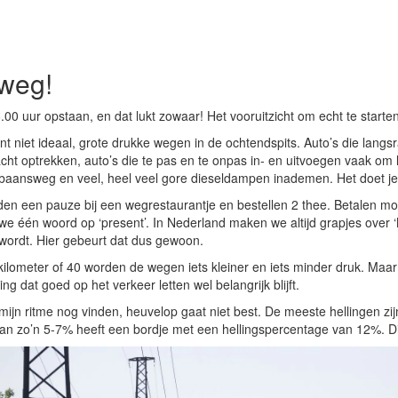
weg!
8.00 uur opstaan, en dat lukt zowaar! Het vooruitzicht om echt te starte
nt niet ideaal, grote drukke wegen in de ochtendspits. Auto’s die langsra
ht optrekken, auto’s die te pas en te onpas in- en uitvoegen vaak om 
baansweg en veel, heel veel gore dieseldampen inademen. Het doet je
n een pauze bij een wegrestaurantje en bestellen 2 thee. Betalen mo
e één woord op ‘present’. In Nederland maken we altijd grapjes over 
wordt. Hier gebeurt dat dus gewoon.
ilometer of 40 worden de wegen iets kleiner en iets minder druk. Maa
ing dat goed op het verkeer letten wel belangrijk blijft.
mijn ritme nog vinden, heuvelop gaat niet best. De meeste hellingen zijn 
van zo’n 5-7% heeft een bordje met een hellingspercentage van 12%. D