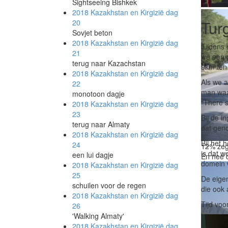
Sightseeing Bishkek
2018 Kazakhstan en Kirgizië
dag
Fietsen 
Tur
20
Sovjet beton
2018 Kazakhstan en Kirgizië
dag
Tijdens 
21
we een p
terug naar Kazachstan
9km ten
2018 Kazakhstan en Kirgizië
dag
Als we 
22
man waar
monotoon dagje
“There s
2018 Kazakhstan en Kirgizië
dag
23
Bij de i
terug naar Almaty
dat geno
2018 Kazakhstan en Kirgizië
dag
Bij het 
24
12% zegg
is dat w
een lui dagje
En nee d
domein w
2018 Kazakhstan en Kirgizië
dag
25
De eigen
schuilen voor de regen
die ook 
2018 Kazakhstan en Kirgizië
dag
Tijd vo
26
'Walking Almaty'
2018 Kazakhstan en Kirgizië
dag