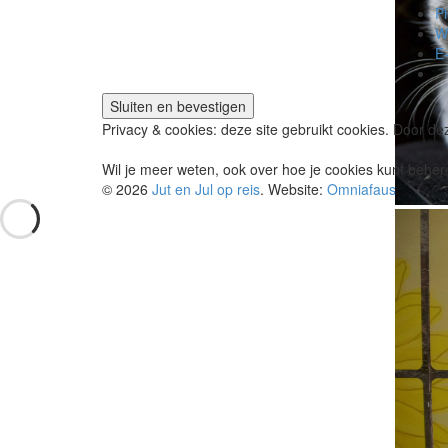
Pi
W
E-
Privacy & cookies: deze site gebruikt cookies. Door dez
Wil je meer weten, ook over hoe je cookies kunt behere
© 2026
Jut en Jul op reis
. Website:
Omniafausta grafi
De katte
delen bi