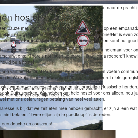
op de drukke wegen in de stad is niet ideaal. Omkijken naar de prachti
gen hostel
een pauze met wat cola en iets wat verdacht veel lijkt op een empanada
lekje in Turgen hostel. Het blijft handig zo’n smartphone!Het is even 
 zuiden van Turgen. Maar met wat heen en weer mailen komt het goed
afslaan vanaf Turgen hebben we opeens de weg bijna helemaal voor on
schuwt ons: “There’s not much up there!”. Ik wil bijna roepen:”I know!
hould be a hostel”.
ngang van het National Park is het weer met handen en voeten commun
eg is. We krijgen geen bewijs van betaling mee, er wordt niets geregis
hostel worden we opgewacht door een stel prachtige Russische honden. 
en vrijwel alle hellingsbordjes tijdens deze vakantie.
e ook Duits spreken. We hebben het hele hostel voor ons alleen, nou j
ie hellingen zijn eigenlijk nooit 12%.
el met ons delen, tegen betaling van heel veel aaien.
aresse is blij dat we zelf eten mee hebben gebracht, er zijn alleen wa
al niet betalen. “Twee eitjes zijn te goedkoop” is de reden.
or een douche en couscous!