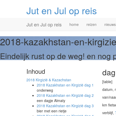
Jut en Jul op reis
Primary
Skip
Jut en Jul op reis
home
reizen
nieuws
to
Menu
content
2018-kazakhstan-en-kirgiz
Eindelijk rust op de weg! en nog p
Inhoud
dag
2018
Kirgizië & Kazachstan
[table]
2018 Kazakhstan en Kirgizië
dag 1
datum, 
onderweg
2018 Kazakhstan en Kirgizië
dag 2
van/naar
een dagje Almaty
km fiets
2018 Kazakhstan en Kirgizië
dag 3
bier met een rietje
verblijf,