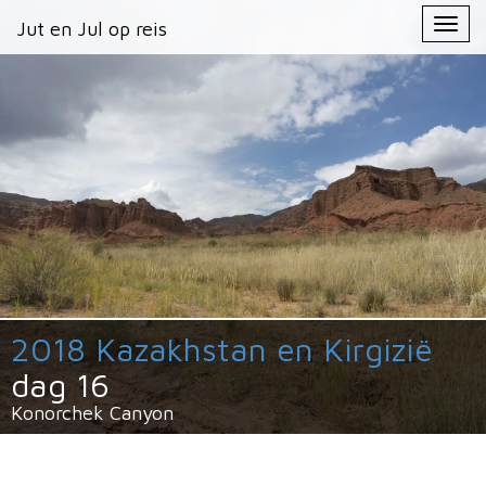
Primary
Skip
Jut en Jul op reis
Jut en Jul op reis
to
Menu
content
2018 Kazakhstan en Kirgizië
dag 16
Konorchek Canyon