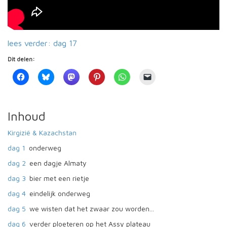
lees verder: dag 17
Dit delen:
Inhoud
Kirgizië & Kazachstan
dag 1
onderweg
dag 2
een dagje Almaty
dag 3
bier met een rietje
dag 4
eindelijk onderweg
dag 5
we wisten dat het zwaar zou worden...
dag 6
verder ploeteren op het Assy plateau