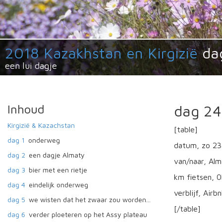
2018 Kazakhstan en Kirgizië
da
een lui dagje
Inhoud
dag 24
Kirgizië & Kazachstan
[table]
dag 1
onderweg
datum, zo 23
dag 2
een dagje Almaty
van/naar, Al
dag 3
bier met een rietje
km fietsen, 
dag 4
eindelijk onderweg
verblijf, Air
dag 5
we wisten dat het zwaar zou worden...
[/table]
dag 6
verder ploeteren op het Assy plateau