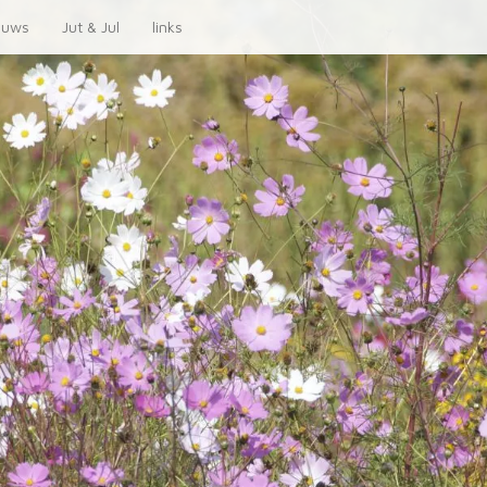
euws
Jut & Jul
links