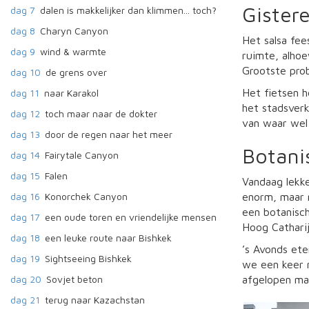
Gister
dag 7
dalen is makkelijker dan klimmen... toch?
dag 8
Charyn Canyon
Het salsa fee
dag 9
wind & warmte
ruimte, alho
Grootste prob
dag 10
de grens over
Het fietsen h
dag 11
naar Karakol
het stadsverk
dag 12
toch maar naar de dokter
van waar wel 
dag 13
door de regen naar het meer
Botani
dag 14
Fairytale Canyon
dag 15
Falen
Vandaag lekke
dag 16
Konorchek Canyon
enorm, maar n
een botanisch
dag 17
een oude toren en vriendelijke mensen
Hoog Catharij
dag 18
een leuke route naar Bishkek
’s Avonds ete
dag 19
Sightseeing Bishkek
we een keer n
dag 20
Sovjet beton
afgelopen ma
dag 21
terug naar Kazachstan