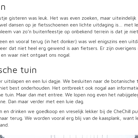
en
stje gisteren was leuk. Het was even zoeken, maar uiteindelij
ewel dansen op je fietsschoenen een lichte uitdaging is… met 
leem van zo’n buitenfeestje op onbekend terrein is dat je ni
een en vooral terug (in het donker) was wel enigszins een ui
eer dat niet heel erg gewend is aan fietsers. Er zijn overigens 
en waar niet ontgaat ons nogal.
sche tuin
r uitslapen en een lui dagje. We besluiten naar de botanische tu
iet best onderhouden. Het ontbreekt ook nogal aan informatie
e tuin. Maar dan met entree. We lopen nog even het nabijgeleg
ne. Dan maar verder met een luie dag.
n en drinken we goedkoop en vreselijk lekker bij de CheChill p
aar terug. We worden vooral erg blij van de kaasplank, want 
and.