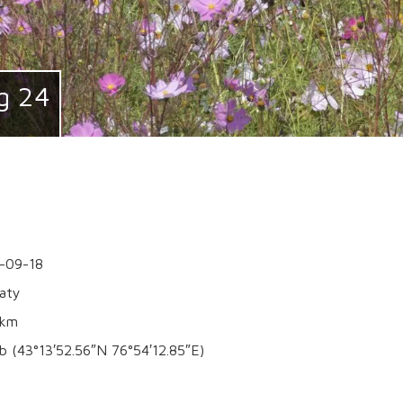
g 24
-09-18
maty
0km
bnb (43°13′52.56″N 76°54′12.85″E)