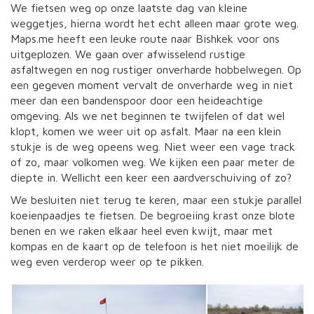
We fietsen weg op onze laatste dag van kleine
weggetjes, hierna wordt het echt alleen maar grote weg.
Maps.me heeft een leuke route naar Bishkek voor ons
uitgeplozen. We gaan over afwisselend rustige
asfaltwegen en nog rustiger onverharde hobbelwegen. Op
een gegeven moment vervalt de onverharde weg in niet
meer dan een bandenspoor door een heideachtige
omgeving. Als we net beginnen te twijfelen of dat wel
klopt, komen we weer uit op asfalt. Maar na een klein
stukje is de weg opeens weg. Niet weer een vage track
of zo, maar volkomen weg. We kijken een paar meter de
diepte in. Wellicht een keer een aardverschuiving of zo?
We besluiten niet terug te keren, maar een stukje parallel
koeienpaadjes te fietsen. De begroeiing krast onze blote
benen en we raken elkaar heel even kwijt, maar met
kompas en de kaart op de telefoon is het niet moeilijk de
weg even verderop weer op te pikken.