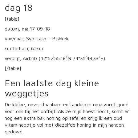
dag 18
[table]
datum, ma 17-09-18
van/naar, Syn-Tash – Bishkek
km fietsen, 62km
verblijf, Airbnb (42°52′55.18″N 74°35′48.33″E)
[/table]
Een laatste dag kleine
weggetjes
De kleine, onverstaanbare en tandeloze oma zorgt goed
voor ons bij het ontbijt. Als ze mijn hoest hoort, komt er
nog een extra bak honing op tafel en krijg ik een oud
vitaminepotje vol met diezelfde honing in mijn handen
geduwd.