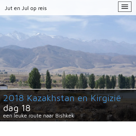
Primary
Skip
Jut en Jul op reis
Jut en Jul op reis
to
Menu
content
2018 Kazakhstan en Kirgizië
dag 18
een leuke route naar Bishkek