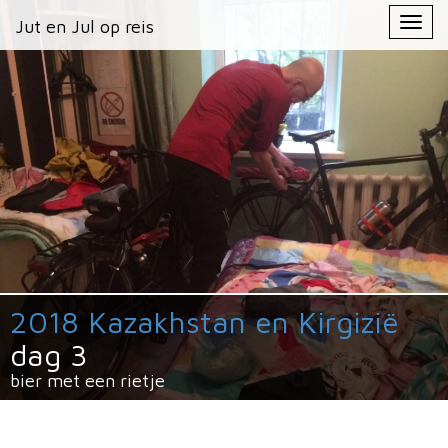
Primary
Skip
Jut en Jul op reis
Jut en Jul op reis
to
Menu
content
2018 Kazakhstan en Kirgizië
dag 3
bier met een rietje