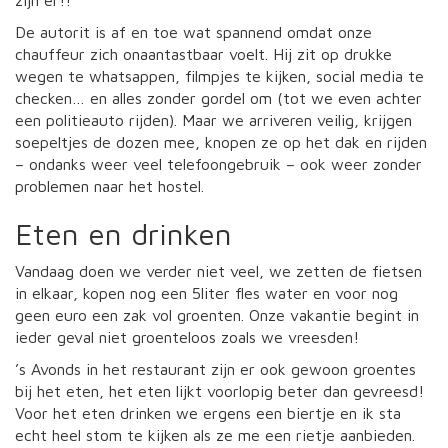
zijn er!!
De autorit is af en toe wat spannend omdat onze
chauffeur zich onaantastbaar voelt. Hij zit op drukke
wegen te whatsappen, filmpjes te kijken, social media te
checken… en alles zonder gordel om (tot we even achter
een politieauto rijden). Maar we arriveren veilig, krijgen
soepeltjes de dozen mee, knopen ze op het dak en rijden
– ondanks weer veel telefoongebruik – ook weer zonder
problemen naar het hostel.
Eten en drinken
Vandaag doen we verder niet veel, we zetten de fietsen
in elkaar, kopen nog een 5liter fles water en voor nog
geen euro een zak vol groenten. Onze vakantie begint in
ieder geval niet groenteloos zoals we vreesden!
’s Avonds in het restaurant zijn er ook gewoon groentes
bij het eten, het eten lijkt voorlopig beter dan gevreesd!
Voor het eten drinken we ergens een biertje en ik sta
echt heel stom te kijken als ze me een rietje aanbieden.