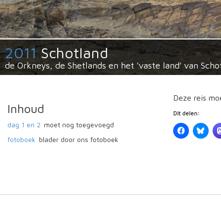
2011
Schotland
de Orkneys, de Shetlands en het 'vaste land' van Scho
Deze reis mo
Inhoud
Dit delen:
dag 1 en 2
moet nog toegevoegd
fotoboek
blader door ons fotoboek