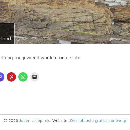
tland
et nog toegevoegd worden aan de site
© 2026
Jut en Jul op reis
. Website:
Omniafausta grafisch ontwerp