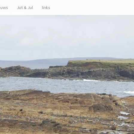
euws
Jut & Jul
links