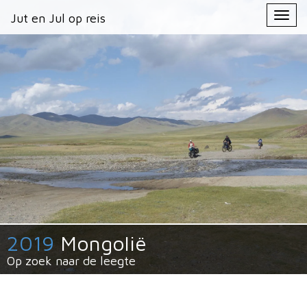
Primary
Skip
Jut en Jul op reis
Jut en Jul op reis
to
Menu
content
2019
Mongolië
Op zoek naar de leegte