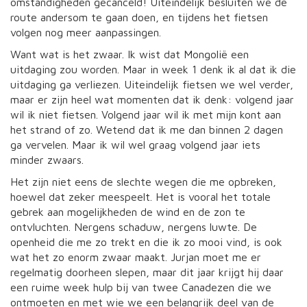
omstandigheden gecanceld! Uiteindelijk besluiten we de
route andersom te gaan doen, en tijdens het fietsen
volgen nog meer aanpassingen.
Want wat is het zwaar. Ik wist dat Mongolië een
uitdaging zou worden. Maar in week 1 denk ik al dat ik die
uitdaging ga verliezen. Uiteindelijk fietsen we wel verder,
maar er zijn heel wat momenten dat ik denk: volgend jaar
wil ik niet fietsen. Volgend jaar wil ik met mijn kont aan
het strand of zo. Wetend dat ik me dan binnen 2 dagen
ga vervelen. Maar ik wil wel graag volgend jaar iets
minder zwaars.
Het zijn niet eens de slechte wegen die me opbreken,
hoewel dat zeker meespeelt. Het is vooral het totale
gebrek aan mogelijkheden de wind en de zon te
ontvluchten. Nergens schaduw, nergens luwte. De
openheid die me zo trekt en die ik zo mooi vind, is ook
wat het zo enorm zwaar maakt. Jurjan moet me er
regelmatig doorheen slepen, maar dit jaar krijgt hij daar
een ruime week hulp bij van twee Canadezen die we
ontmoeten en met wie we een belangrijk deel van de