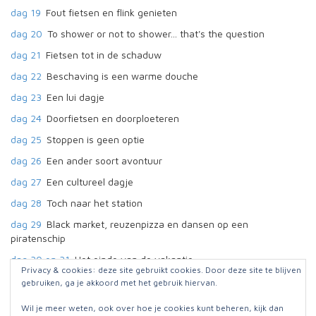
dag 19
Fout fietsen en flink genieten
dag 20
To shower or not to shower... that's the question
dag 21
Fietsen tot in de schaduw
dag 22
Beschaving is een warme douche
dag 23
Een lui dagje
dag 24
Doorfietsen en doorploeteren
dag 25
Stoppen is geen optie
dag 26
Een ander soort avontuur
dag 27
Een cultureel dagje
dag 28
Toch naar het station
dag 29
Black market, reuzenpizza en dansen op een
piratenschip
dag 30 en 31
Het einde van de vakantie
Privacy & cookies: deze site gebruikt cookies. Door deze site te blijven
gebruiken, ga je akkoord met het gebruik hiervan.
Wil je meer weten, ook over hoe je cookies kunt beheren, kijk dan