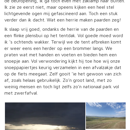
de deuropening, ik ga toch even met zaklamp naar buiten.
Ik zie ze eerst niet, maar opeens kijken een heel stel
lichtgevende ogen mij gefascineerd aan. Toch een stuk
verder dan ik dacht. Wat een herrie maken paarden zeg!
Ik slaap vrij goed, ondanks de herrie van de paarden en
een flinke plensbui op het tentdak. Vol goede moed word
ik ’s ochtends wakker. Terwijl we de tent afbreken komt
er weer eens een herder op een brommer langs. We
praten wat met handen en voeten en bieden hem een
snoepje aan. Vol verwondering kijkt hij toe hoe wij onze
snoeppapiertjes keurig verzamelen in een afvalzakje dat
op de fiets meegaat. Zelf gooit ’ie het gewoon van zich
af, zoals helaas gebruikelijk. Zo’n groot land, met zo
weinig mensen en toch ligt zelfs zo’n nationaal park vol
met zwerfafval.