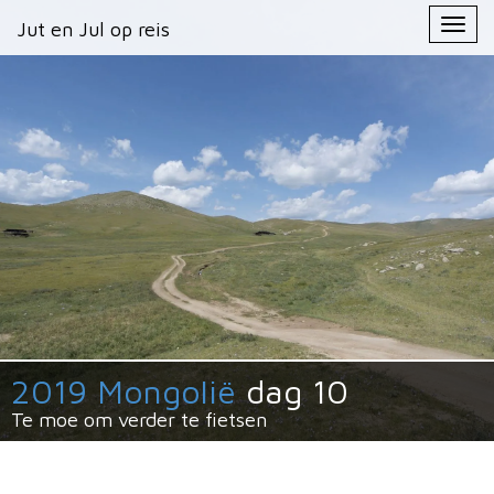
Primary
Skip
Jut en Jul op reis
Jut en Jul op reis
to
Menu
content
2019 Mongolië
dag 10
Te moe om verder te fietsen