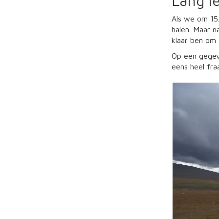
Lang l
Als we om 15.
halen. Maar n
klaar ben om 
Op een gegeve
eens heel fra