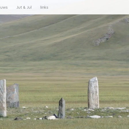
euws
Jut & Jul
links