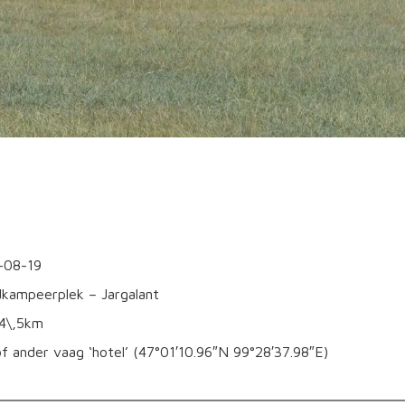
-08-19
dkampeerplek – Jargalant
64\,5km
 of ander vaag ‘hotel’ (47°01′10.96″N 99°28′37.98″E)