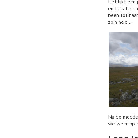
Het lijkt ee
en Lu’s fiets
been tot haar
zo’n held…
Na de modder 
we weer op d