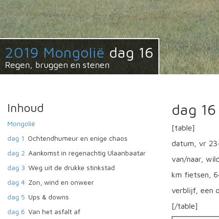
2019 Mongolië
dag 16
Regen, bruggen en stenen
Inhoud
dag 16
Mongolië
[table]
dag 1
Ochtendhumeur en enige chaos
datum, vr 23
dag 2
Aankomst in regenachtig Ulaanbaatar
van/naar, wil
dag 3
Weg uit de drukke stinkstad
km fietsen, 
dag 4
Zon, wind en onweer
verblijf, een
dag 5
Ups & downs
[/table]
dag 6
Van het asfalt af