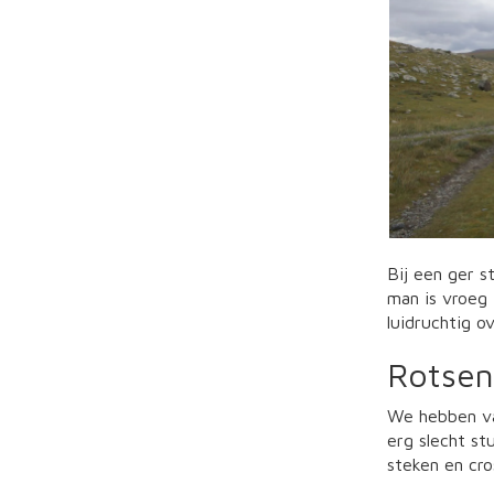
Bij een ger s
man is vroeg 
luidruchtig o
Rotsen
We hebben van
erg slecht s
steken en cro