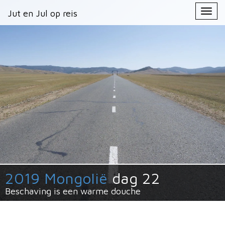
Primary
Skip
Jut en Jul op reis
Jut en Jul op reis
to
Menu
content
2019 Mongolië
dag 22
Beschaving is een warme douche