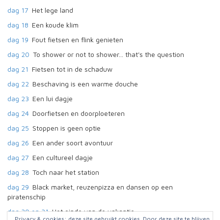
dag 17
Het lege land
dag 18
Een koude klim
dag 19
Fout fietsen en flink genieten
dag 20
To shower or not to shower... that's the question
dag 21
Fietsen tot in de schaduw
dag 22
Beschaving is een warme douche
dag 23
Een lui dagje
dag 24
Doorfietsen en doorploeteren
dag 25
Stoppen is geen optie
dag 26
Een ander soort avontuur
dag 27
Een cultureel dagje
dag 28
Toch naar het station
dag 29
Black market, reuzenpizza en dansen op een
piratenschip
dag 30 en 31
Het einde van de vakantie
Privacy & cookies: deze site gebruikt cookies. Door deze site te blijven