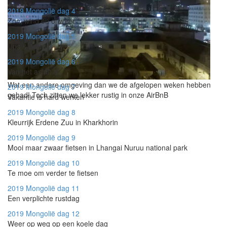
2019 Mongolië
dag 4
Zon, wind en onweer
2019 Mongolië
dag 5
Ups & downs
2019 Mongolië
dag 6
Van het asfalt af
Wat een andere omgeving dan we de afgelopen weken hebben
2019 Mongolië
dag 7
gehad! Toch zitten we lekker rustig in onze AirBnB
Vakantie is hard werken
2019 Mongolië
dag 8
Kleurrijk Erdene Zuu in Kharkhorin
2019 Mongolië
dag 9
Mooi maar zwaar fietsen in Lhangai Nuruu national park
2019 Mongolië
dag 10
Te moe om verder te fietsen
2019 Mongolië
dag 11
Een verplichte rustdag
2019 Mongolië
dag 12
Weer op weg op een koele dag