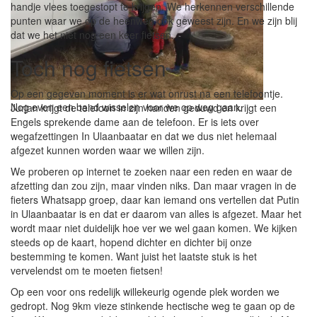
handje vlees toegestopt te krijgen. We herkennen verschillende
punten waar we op de heenweg ook geweest zijn. En we zijn blij
dat we het niet nog een keer fietsen.
Toch nog fietsen
Op een gegeven moment is er wat onrust na een telefoontje.
Nog even een band wisselen voor we op weg gaan.
Jurjan krijgt de telefoon in zijn handen geduwd en krijgt een
Engels sprekende dame aan de telefoon. Er is iets over
wegafzettingen In Ulaanbaatar en dat we dus niet helemaal
afgezet kunnen worden waar we willen zijn.
We proberen op internet te zoeken naar een reden en waar de
afzetting dan zou zijn, maar vinden niks. Dan maar vragen in de
fieters Whatsapp groep, daar kan iemand ons vertellen dat Putin
in Ulaanbaatar is en dat er daarom van alles is afgezet. Maar het
wordt maar niet duidelijk hoe ver we wel gaan komen. We kijken
steeds op de kaart, hopend dichter en dichter bij onze
bestemming te komen. Want juist het laatste stuk is het
vervelendst om te moeten fietsen!
Op een voor ons redelijk willekeurig ogende plek worden we
gedropt. Nog 9km vieze stinkende hectische weg te gaan op de