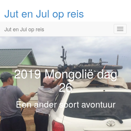
Jut en Jul op reis
Primary
Skip
Jut en Jul op reis
to
Menu
content
2019 Mongolië
dag
26
Een ander soort avontuur