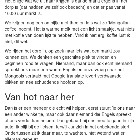
Het enige wat we uit haar krijgen is dat de markt ergens in het
dorp is (dat hadden we zelf ook bedacht) en dat er pas vanaf
10.00 uur markt is.
We krijgen nog een ontbijtje met thee en iets wat ze ‘Mongolian
coffee’ noemt. Het is warme melk met een licht smaakje, wat niets
met koffie van doen lijkt te hebben. Vind ik niet erg, koffie lust ik
niet, dit wel.
We rijden het dorp in, op zoek naar iets wat een markt zou
kunnen zijn. We denken een geschikte plek te vinden en
beginnen rond te vragen. Niemand, maar dan ook echt niemand
spreekt ook maar een woord Engels en onze vraag naar het
Mongools vertaald met Google translate levert verdwaasde
blikken en nee schuddende hoofden op.
Van hot naar her
Dan is er een meneer die echt wil helpen, eerst stuurt ’ie ons naar
een ander winkeltje, maar ook daar niemand die Engels spreekt
of ons verder kan helpen. Dan gebaart hij ons mee te gaan in zijn
auto. Ik blijf bij de fietsen, terwijl Jur zich in het onbekende stort.
Ondertussen zit ik daar maar, te wachten, niet wetend wat er
allemaal gebeurt.