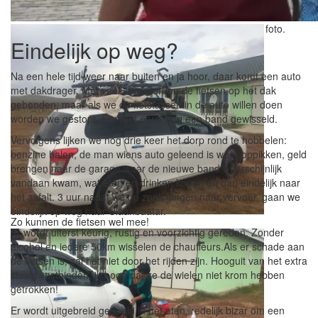
De dame van het hotel wil graag nog even samen op de foto.
Eindelijk op weg?
Na een hele tijd weer naar buiten en ja hoor, daar komt een auto
met dakdrager. Met veel zorg worden de fietsen op het dak
gebonden, maar als we de fietstassen in de auto willen doen
worden we gestopt. Er moet eerst nog een band gewisseld.
Vervolgens lijken we nog drie keer het dorp rond te hobbelen:
benzine halen, de man wiens auto geleend is weer oppikken, geld
brengen naar de garage waar de nieuwe band waarschijnlijk
vandaan kwam, wat eten en drinken kopen en dan eindelijk naar
het asfalt. 3 uur nadat we op zoek gingen naar vervoer, gaan we
eindelijk op weg naar Ulaanbaatar.
Zo kunnen de fietsen wel mee!
Er wordt uiterst keurig, rustig en voorzichtig gereden. Zonder
alcohol en iedere 50km wisselen de chauffeurs.Als er schade aan
de fietsen is, zal het niet door het rijden zijn. Hooguit van het extra
stevig vastbinden, ik hoop dat ze de wielen niet krom hebben
getrokken!
Er wordt uitgebreid gedeeld in het eten, redelijk bizar om een