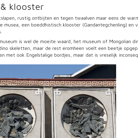
& klooster
uitslapen, rustig ontbijten en tegen twaalven maar eens de war
e musea, een boeddhistisch klooster (Gandantegchenling) en v
.
 museum is wel de moeite waard, het museum of Mongolian din
 dino skeletten, maar de rest eromheen voelt een beetje opge
n met ook Engelstalige bordjes, maar dat is vreselijk inconseq