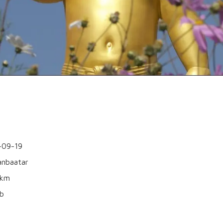
-09-19
anbaatar
0km
nb