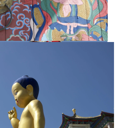
ere tempels.
ildering en deurklopper op de deur het kloostercomplex in.
en vrij nieuwe tempel, maar ook hier de mooie kleurtjes.