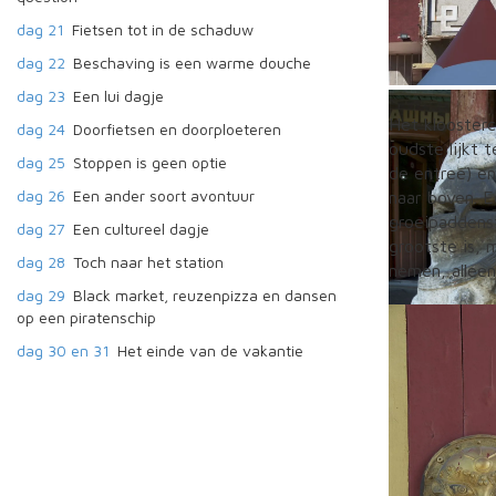
dag 21
Fietsen tot in de schaduw
dag 22
Beschaving is een warme douche
dag 23
Een lui dagje
De dinosauri
Het kloosterc
dag 24
Doorfietsen en doorploeteren
oudste lijkt 
dag 25
Stoppen is geen optie
de entree) e
dag 26
Een ander soort avontuur
naar boven. E
groeipaddenst
dag 27
Een cultureel dagje
grootste is, 
dag 28
Toch naar het station
nemen, alleen
dag 29
Black market, reuzenpizza en dansen
op een piratenschip
dag 30 en 31
Het einde van de vakantie
In de buurt v
kloostercompl