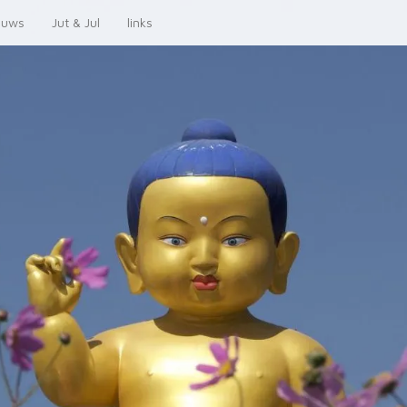
euws
Jut & Jul
links