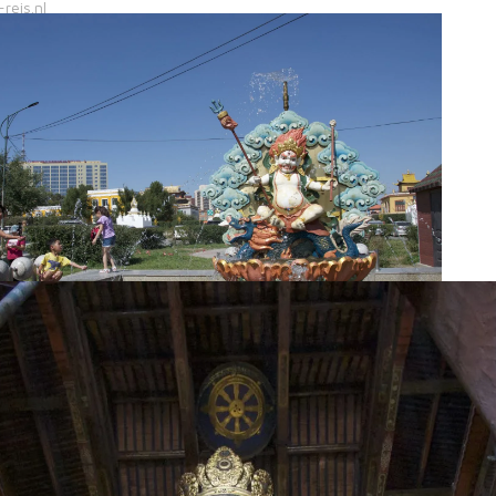
i weer en water… uiteraard ga je dan spelen in de fontein.