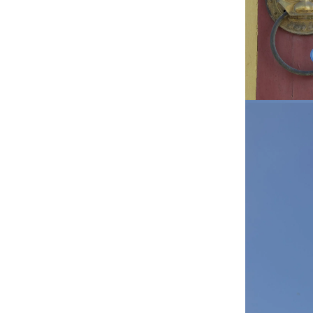
heel stel and
Prachtige sch
Volgens mij e