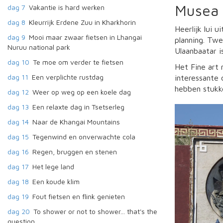
Musea 
dag 7
Vakantie is hard werken
dag 8
Kleurrijk Erdene Zuu in Kharkhorin
Heerlijk lui 
dag 9
Mooi maar zwaar fietsen in Lhangai
planning. Twe
Nuruu national park
Ulaanbaatar is
dag 10
Te moe om verder te fietsen
Het Fine art
dag 11
Een verplichte rustdag
interessante
hebben stukke
dag 12
Weer op weg op een koele dag
dag 13
Een relaxte dag in Tsetserleg
dag 14
Naar de Khangai Mountains
dag 15
Tegenwind en onverwachte cola
dag 16
Regen, bruggen en stenen
dag 17
Het lege land
dag 18
Een koude klim
dag 19
Fout fietsen en flink genieten
dag 20
To shower or not to shower... that's the
question