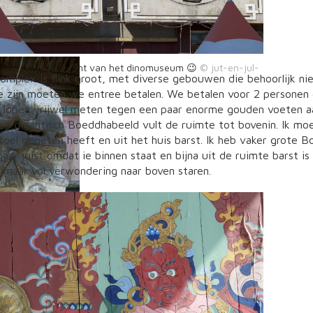
ërs op de buitenkant van het dinomuseum 😉
omplex is flink groot, met diverse gebouwen die behoorlijk ni
te zijn moeten we entree betalen. We betalen voor 2 personen
n lopen vrijwel meten tegen een paar enorme gouden voeten aa
en gigantisch Boeddhabeeld vult de ruimte tot bovenin. Ik moe
oel gegeten heeft en uit het huis barst. Ik heb vaker grote 
maar juist omdat ie binnen staat en bijna uit de ruimte barst i
 maar vol verwondering naar boven staren.
an het
ex zijn nog een