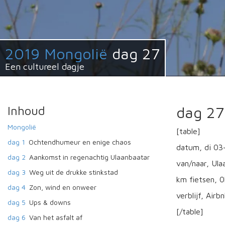
2019 Mongolië
dag 27
Een cultureel dagje
Inhoud
dag 27
Mongolië
[table]
dag 1
Ochtendhumeur en enige chaos
datum, di 03
dag 2
Aankomst in regenachtig Ulaanbaatar
van/naar, Ula
dag 3
Weg uit de drukke stinkstad
km fietsen, 
dag 4
Zon, wind en onweer
verblijf, Airb
dag 5
Ups & downs
[/table]
dag 6
Van het asfalt af