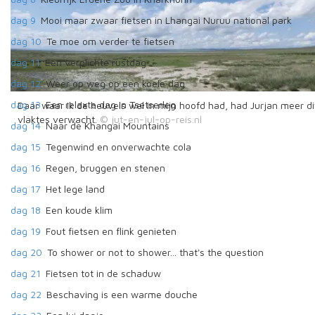
dag 9
Mooi maar zwaar fietsen in Lhangai Nuruu national park
dag 10
Te moe om verder te fietsen
dag 11
Een verplichte rustdag
dag 12
Weer op weg op een koele dag
dag 13
Een relaxte dag in Tsetserleg
Daar waar ik de heuvels wel in mijn hoofd had, had Jurjan meer di
vlaktes verwacht.
dag 14
Naar de Khangai Mountains
dag 15
Tegenwind en onverwachte cola
dag 16
Regen, bruggen en stenen
dag 17
Het lege land
dag 18
Een koude klim
dag 19
Fout fietsen en flink genieten
dag 20
To shower or not to shower... that's the question
dag 21
Fietsen tot in de schaduw
dag 22
Beschaving is een warme douche