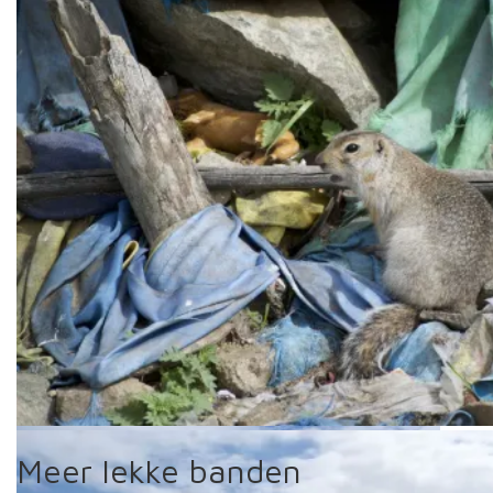
Uiteraard moeten we op de foto met de Mongoolse famile met wi
Als ik het goed begreep waren ze moslim, maar dat
houdt ze niet tegen om wodka te drinken en dat ook te
offeren bij de sjamanistische Ovoo.
En dan nu toch echt een marmot.
Meer lekke banden