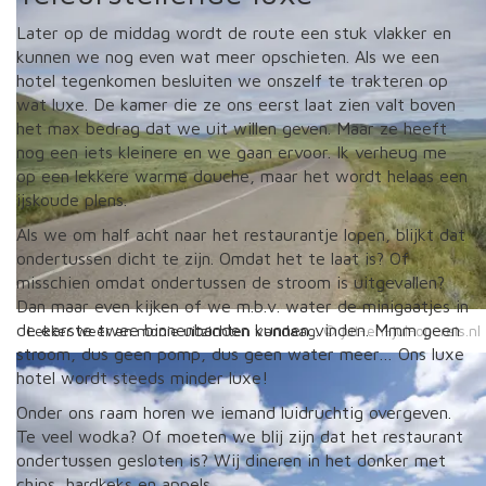
Later op de middag wordt de route een stuk vlakker en
kunnen we nog even wat meer opschieten. Als we een
hotel tegenkomen besluiten we onszelf te trakteren op
wat luxe. De kamer die ze ons eerst laat zien valt boven
het max bedrag dat we uit willen geven. Maar ze heeft
nog een iets kleinere en we gaan ervoor. Ik verheug me
op een lekkere warme douche, maar het wordt helaas een
ijskoude plens.
Als we om half acht naar het restaurantje lopen, blijkt dat
ondertussen dicht te zijn. Omdat het te laat is? Of
misschien omdat ondertussen de stroom is uitgevallen?
Dan maar even kijken of we m.b.v. water de minigaatjes in
de eerste twee binnenbanden kunnen vinden. Mmm geen
Lekker weer en mooie uitzichten vandaag.
stroom, dus geen pomp, dus geen water meer… Ons luxe
hotel wordt steeds minder luxe!
Onder ons raam horen we iemand luidruchtig overgeven.
Te veel wodka? Of moeten we blij zijn dat het restaurant
ondertussen gesloten is? Wij dineren in het donker met
chips, hardkeks en appels.