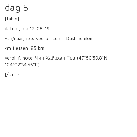
dag 5
[table]
datum, ma 12-08-19
van/naar, iets voorbij Lun – Dashinchilen
km fietsen, 85 km
verblijf, hotel Чин Хайрхан Төв (47°50′59.8″N
104°02′34.56″E)
[/table]