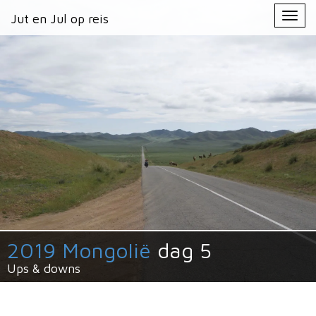
Primary
Skip
Jut en Jul op reis
Jut en Jul op reis
to
Menu
content
2019 Mongolië
dag 5
Ups & downs