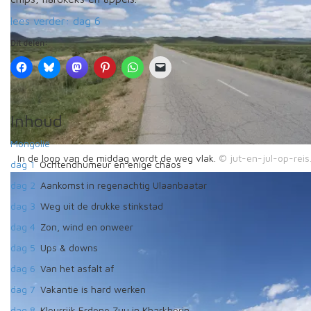
lees verder: dag 6
Dit delen:
Inhoud
Mongolië
In de loop van de middag wordt de weg vlak.
dag 1
Ochtendhumeur en enige chaos
dag 2
Aankomst in regenachtig Ulaanbaatar
dag 3
Weg uit de drukke stinkstad
dag 4
Zon, wind en onweer
dag 5
Ups & downs
dag 6
Van het asfalt af
dag 7
Vakantie is hard werken
dag 8
Kleurrijk Erdene Zuu in Kharkhorin