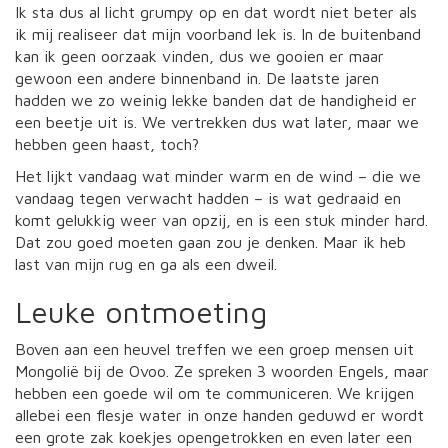
Ik sta dus al licht grumpy op en dat wordt niet beter als
ik mij realiseer dat mijn voorband lek is. In de buitenband
kan ik geen oorzaak vinden, dus we gooien er maar
gewoon een andere binnenband in. De laatste jaren
hadden we zo weinig lekke banden dat de handigheid er
een beetje uit is. We vertrekken dus wat later, maar we
hebben geen haast, toch?
Het lijkt vandaag wat minder warm en de wind – die we
vandaag tegen verwacht hadden – is wat gedraaid en
komt gelukkig weer van opzij, en is een stuk minder hard.
Dat zou goed moeten gaan zou je denken. Maar ik heb
last van mijn rug en ga als een dweil.
Leuke ontmoeting
Boven aan een heuvel treffen we een groep mensen uit
Mongolië bij de Ovoo. Ze spreken 3 woorden Engels, maar
hebben een goede wil om te communiceren. We krijgen
allebei een flesje water in onze handen geduwd er wordt
een grote zak koekjes opengetrokken en even later een