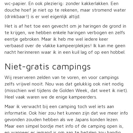
wc-papier. En ook plezierig: zonder kakkerlakken. Een
douche hoef je niet op te rekenen, maar stromend water
(drinkbaar!) is er wel eigenlijk altijd.
Het is af het toe een gevecht om je haringen de grond in
te krijgen, we hebben enkele haringen verbogen en zelfs
eentje gebroken. Maar ik heb me wel iedere keer
verbaasd over de vlakke kampeerplekjes! Ik kan me geen
nacht herinneren waar ik in een kuil lag of op een hobbel.
Niet-gratis campings
Wij reserveren zelden van te voren, en voor campings
zelfs vrijwel nooit. Nou was dat gelukkig ook niet nodig
(misschien wel tijdens de Golden Week, dat weet ik niet).
Heel vaak waren we de enige kampeerders.
Maar ik verwacht bij een camping toch wel iets aan
informatie. Ook hier zou het kunnen zijn dat we meer info
gevonden zouden hebben als we Japans konden lezen.
Maar een simpel bordje met info of de camping open is,
en wanneer er iemand is om aan te betalen zou handig