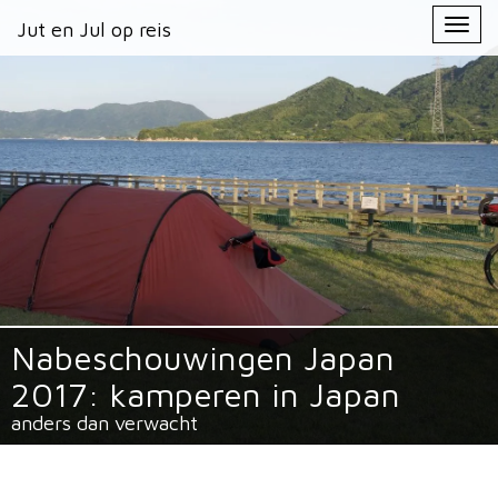
Primary
Skip
Jut en Jul op reis
Jut en Jul op reis
to
Menu
content
Nabeschouwingen Japan
2017: kamperen in Japan
anders dan verwacht