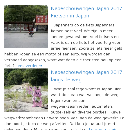
Nabeschouwingen Japan 2017:
Fietsen in Japan
-
Japanners op de fiets Japanners
fietsen best veel. We zijn in meer
landen geweest met veel fietsers en
vaak is dan de fiets het voertuig voor
arme mensen. Zodra ze iets meer geld
hebben kopen ze een motor of een auto. Wij worden dan
verbaasd aangekeken, want wat doen die toeristen nou op een
fiets?
Lees verder ➔
Nabeschouwingen Japan 2017:
langs de weg
-
Wat je zoal tegenkomt in Japan Hier
wat foto’s van wat we langs de weg
tegenkwamen aan
wegwerkzaamheden, automaten,
putdeksels en diverse bordjes… Kawaii
wegwerkzaamheden Er werd nogal veel aan de weg gewerkt. En
dan moet je toch de weg afzetten. Dat kun je natuurlijk met
pylonnen doen. Maar waarom zou je als je er
Lees verder ➔