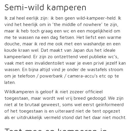
Semi-wild kamperen
Ik zal heel eerlijk zijn: ik ben geen wild-kampeer-held. Ik
vind het heerlijk om in ’the middle of nowhere’ te zijn,
maar ik heb toch graag een wc en een mogelijkheid om
me te wassen na een dag fietsen. Het liefst een warme
douche, maar ik red me ook met een washandje en een
koude kraan wel. Dat maakt van Japan dus het ideale
kampeerland. Er zijn zo ontzettend veel publieke wc’s,
vaak met een invalidentoilet waar je even privé jezelf kan
wassen. En bijna altijd vind je onder de wastafels stroom
om je telefoon / powerbank / camera-accu’s etc op te
laten.
Wildkamperen is geloof ik niet zozeer officieel
toegestaan, maar wordt wel vrij breed gedoogd. We zijn
niet al te brutaal geweest, soms wel eerst geïnformeerd
of het toegestaan is en uiteraard niet de tent opgezet
als er uitdrukkelijk vermeld stond dat het daar niet mocht.