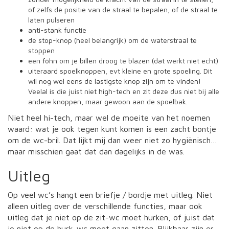
of zelfs de positie van de straal te bepalen, of de straal te
laten pulseren
anti-stank functie
de stop-knop (heel belangrijk) om de waterstraal te
stoppen
een föhn om je billen droog te blazen (dat werkt niet echt)
uiteraard spoelknoppen, evt kleine en grote spoeling. Dit
wil nog wel eens de lastigste knop zijn om te vinden!
Veelal is die juist niet high-tech en zit deze dus niet bij alle
andere knoppen, maar gewoon aan de spoelbak.
Niet heel hi-tech, maar wel de moeite van het noemen
waard: wat je ook tegen kunt komen is een zacht bontje
om de wc-bril. Dat lijkt mij dan weer niet zo hygiënisch…
maar misschien gaat dat dan dagelijks in de was.
Uitleg
Op veel wc’s hangt een briefje / bordje met uitleg. Niet
alleen uitleg over de verschillende functies, maar ook
uitleg dat je niet op de zit-wc moet hurken, of juist dat
je niet op de hurk-wc moet gaan zitten. Blijkbaar zijn er