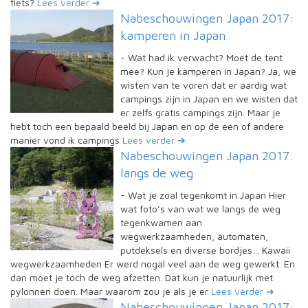
fiets?
Lees verder ➔
Nabeschouwingen Japan 2017:
kamperen in Japan
-
Wat had ik verwacht? Moet de tent
mee? Kun je kamperen in Japan? Ja, we
wisten van te voren dat er aardig wat
campings zijn in Japan en we wisten dat
er zelfs gratis campings zijn. Maar je
hebt toch een bepaald beeld bij Japan en op de één of andere
manier vond ik campings
Lees verder ➔
Nabeschouwingen Japan 2017:
langs de weg
-
Wat je zoal tegenkomt in Japan Hier
wat foto’s van wat we langs de weg
tegenkwamen aan
wegwerkzaamheden, automaten,
putdeksels en diverse bordjes… Kawaii
wegwerkzaamheden Er werd nogal veel aan de weg gewerkt. En
dan moet je toch de weg afzetten. Dat kun je natuurlijk met
pylonnen doen. Maar waarom zou je als je er
Lees verder ➔
Nabeschouwingen Japan 2017: