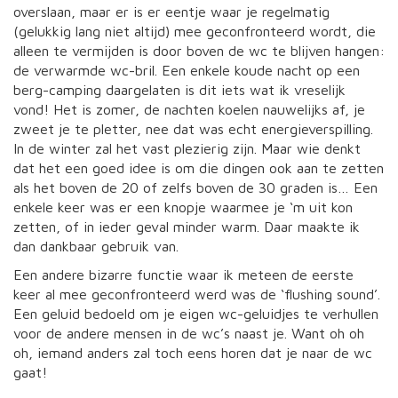
overslaan, maar er is er eentje waar je regelmatig
(gelukkig lang niet altijd) mee geconfronteerd wordt, die
alleen te vermijden is door boven de wc te blijven hangen:
de verwarmde wc-bril. Een enkele koude nacht op een
berg-camping daargelaten is dit iets wat ik vreselijk
vond! Het is zomer, de nachten koelen nauwelijks af, je
zweet je te pletter, nee dat was echt energieverspilling.
In de winter zal het vast plezierig zijn. Maar wie denkt
dat het een goed idee is om die dingen ook aan te zetten
als het boven de 20 of zelfs boven de 30 graden is… Een
enkele keer was er een knopje waarmee je ‘m uit kon
zetten, of in ieder geval minder warm. Daar maakte ik
dan dankbaar gebruik van.
Een andere bizarre functie waar ik meteen de eerste
keer al mee geconfronteerd werd was de ‘flushing sound’.
Een geluid bedoeld om je eigen wc-geluidjes te verhullen
voor de andere mensen in de wc’s naast je. Want oh oh
oh, iemand anders zal toch eens horen dat je naar de wc
gaat!