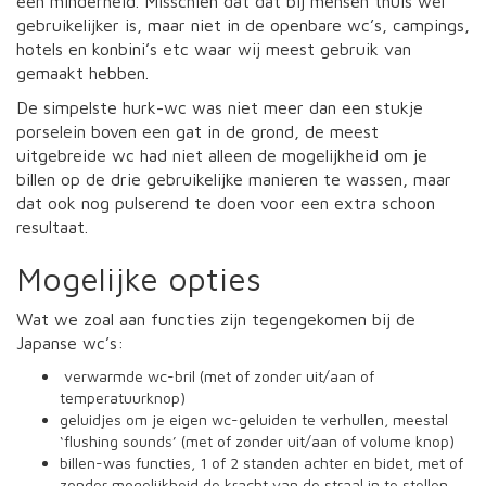
een minderheid. Misschien dat dat bij mensen thuis wel
gebruikelijker is, maar niet in de openbare wc’s, campings,
hotels en konbini’s etc waar wij meest gebruik van
gemaakt hebben.
De simpelste hurk-wc was niet meer dan een stukje
porselein boven een gat in de grond, de meest
uitgebreide wc had niet alleen de mogelijkheid om je
billen op de drie gebruikelijke manieren te wassen, maar
dat ook nog pulserend te doen voor een extra schoon
resultaat.
Mogelijke opties
Wat we zoal aan functies zijn tegengekomen bij de
Japanse wc’s:
verwarmde wc-bril (met of zonder uit/aan of
temperatuurknop)
geluidjes om je eigen wc-geluiden te verhullen, meestal
‘flushing sounds’ (met of zonder uit/aan of volume knop)
billen-was functies, 1 of 2 standen achter en bidet, met of
zonder mogelijkheid de kracht van de straal in te stellen,