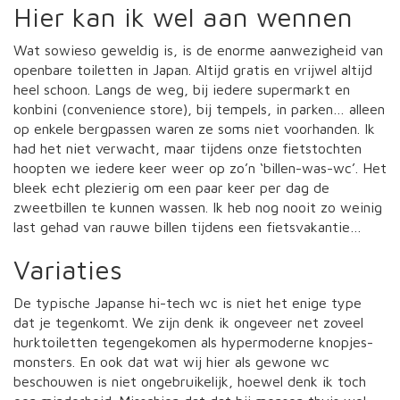
Hier kan ik wel aan wennen
Wat sowieso geweldig is, is de enorme aanwezigheid van
openbare toiletten in Japan. Altijd gratis en vrijwel altijd
heel schoon. Langs de weg, bij iedere supermarkt en
konbini (convenience store), bij tempels, in parken… alleen
op enkele bergpassen waren ze soms niet voorhanden. Ik
had het niet verwacht, maar tijdens onze fietstochten
hoopten we iedere keer weer op zo’n ‘billen-was-wc’. Het
bleek echt plezierig om een paar keer per dag de
zweetbillen te kunnen wassen. Ik heb nog nooit zo weinig
last gehad van rauwe billen tijdens een fietsvakantie…
Variaties
De typische Japanse hi-tech wc is niet het enige type
dat je tegenkomt. We zijn denk ik ongeveer net zoveel
hurktoiletten tegengekomen als hypermoderne knopjes-
monsters. En ook dat wat wij hier als gewone wc
beschouwen is niet ongebruikelijk, hoewel denk ik toch