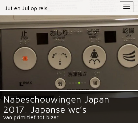
Primary
Skip
Jut en Jul op reis
Jut en Jul op reis
to
Menu
content
Nabeschouwingen Japan
2017: Japanse wc’s
van primitief tot bizar