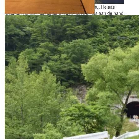
De voetgangerstunnel van Kyushu naar Honshu. Helaas
mochten we hier niet fietsen, lopen met de fiets aan de hand.
De meeste foto’s van tunnels tonen dit type:
rustig, goed verlicht en met een fietspad. Het
andere type is minder geschikt om te stoppen
voor een foto!
Kort en goed verlicht, zonnebril kan opblijven.
De hoeveelheid bruggen en de totale lengte aan bruggen bij de
Shimanami Kaido? Veel en nog meer…