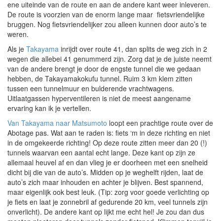
ene uiteinde van de route en aan de andere kant weer inleveren.
De route is voorzien van de enorm lange maar fietsvriendelijke
bruggen. Nog fietsvriendelijker zou alleen kunnen door auto’s te
weren.
Als je
Takayama
inrijdt over route 41, dan splits de weg zich in 2
wegen die allebei 41 genummerd zijn. Zorg dat je de juiste neemt
van de andere brengt je door de engste tunnel die we gedaan
hebben, de Takayamakokufu tunnel. Ruim 3 km klem zitten
tussen een tunnelmuur en bulderende vrachtwagens.
Uitlaatgassen hyperventileren is niet de meest aangename
ervaring kan ik je vertellen.
Van Takayama naar Matsumoto
loopt een prachtige route over de
Abotage pas. Wat aan te raden is: fiets ‘m in deze richting en niet
in de omgekeerde richting! Op deze route zitten meer dan 20 (!)
tunnels waarvan een aantal echt lange. Deze kant op zijn ze
allemaal heuvel af en dan vlieg je er doorheen met een snelheid
dicht bij die van de auto’s. Midden op je weghelft rijden, laat de
auto’s zich maar inhouden en achter je blijven. Best spannend,
maar eigenlijk ook best leuk. (Tip: zorg voor goede verlichting op
je fiets en laat je zonnebril af gedurende 20 km, veel tunnels zijn
onverlicht). De andere kant op lijkt me echt hel! Je zou dan dus