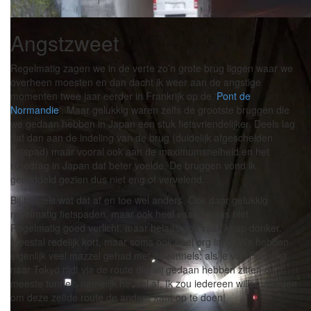
Angstzweet
Konsei tunnel – de hoogstgelegen tunnel die we genomen hebben – 
bijzonder, maar wel het begin van een prachtige afdaling.
Regelmatig zagen we in de verte zo’n grote brug liggen waar we
overheen moesten en dan dacht ik weer aan de angstige
momenten twee jaar eerder in Frankrijk op de ‘
Pont de
Normandie
‘. Maar gelukkig waren zelfs de grootste bruggen die
we gedaan hebben in Japan een stuk fietsvriendelijker. Deels lag
dat dan aan de indeling van de brug (duidelijk afgescheiden
fietspad) maar vooral ook aan de maximumsnelheid en het
rijgedrag in Japan dat beter voelde. De bruggen vond ik
gemiddeld gezien dus niet eng of vervelend.
Bij tunnels wat dat af en toe wel anders. Ook daar gelukkig
regelmatig fietspaden, maar ook heel vaak helaas niet.
Regelmatig goed verlicht, maar helaas ook vaak knap donker.
Meestal redelijk kort, maar soms ook heel erg lang. We hebben
eigenlijk veel mazzel gehad met de tunnels: als je van Fukuoka
naar Tokyo rijdt via de route die wij gedaan hebben zitten de
meeste tunnels namelijk heuvel af. Ik zou iedereen willen afraden
om deze zelfde route de andere kant op te doen!