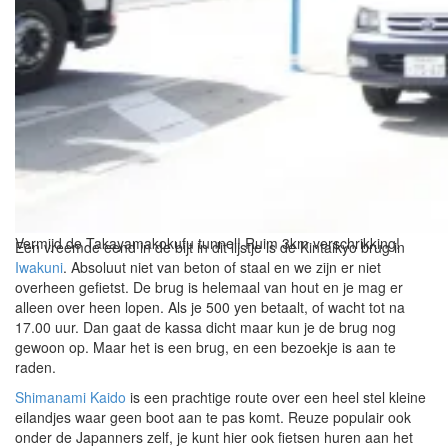
De Shimanami Kaido heeft prachtige fietspaden, ook op de
bruggen.
Vermijd de Takayamakokufu tunnel! Ruim 3km verschrikking!
Een vreemde eend in de bijt in dit lijstje is de Kintaikyo brug in
Iwakuni
. Absoluut niet van beton of staal en we zijn er niet
overheen gefietst. De brug is helemaal van hout en je mag er
alleen over heen lopen. Als je 500 yen betaalt, of wacht tot na
17.00 uur. Dan gaat de kassa dicht maar kun je de brug nog
gewoon op. Maar het is een brug, en een bezoekje is aan te
raden.
Shimanami Kaido
is een prachtige route over een heel stel kleine
eilandjes waar geen boot aan te pas komt. Reuze populair ook
onder de Japanners zelf, je kunt hier ook fietsen huren aan het