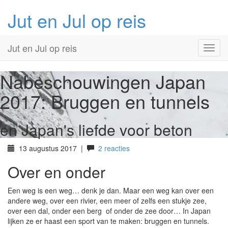
Jut en Jul op reis
Primary
Skip
Jut en Jul op reis
to
Menu
content
Nabeschouwingen Japan
2017: Bruggen en tunnels
en Japan's liefde voor beton
13 augustus 2017
|
2 reacties
Over en onder
Een weg is een weg… denk je dan. Maar een weg kan over een
andere weg, over een rivier, een meer of zelfs een stukje zee,
over een dal, onder een berg of onder de zee door… In Japan
lijken ze er haast een sport van te maken: bruggen en tunnels.