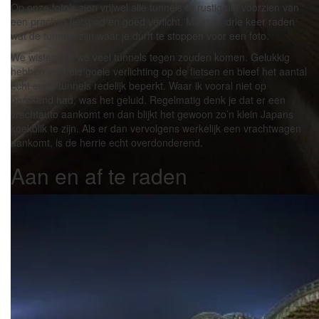
Op onze foto’s zien vrijwel alle tunnels er rustig uit, voorzien van
een prachtig fietspad en goed verlicht. Maar ja: drie keer raden
wat de tunnels zijn waar je durft te stoppen voor een foto.
We wisten dat we veel tunnels tegen zouden komen. Gelukkig
hebben we hele goeie verlichting op de fietsen en bleef het aantal
echt enge tunnels redelijk beperkt. Waar ik vooral niet op
gerekend had, was het geluid. Regelmatig denk je dat er een
vrachtauto aankomt en dan blijkt het gewoon zo’n klein Japans
koekblik te zijn. Als er dan vervolgens werkelijk een vrachtwagen
aankomt, is de herrie echt overdonderend.
Aan en af te raden
Het licht aan het eind van de tunnel