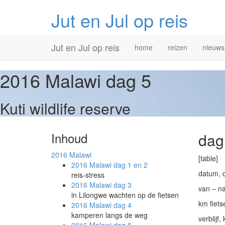
Jut en Jul op reis
Primary
Skip
Jut en Jul op reis
home
reizen
nieuws
to
Menu
content
2016 Malawi
dag 5
Kuti wildlife reserve
Inhoud
dag
2016
Malawi
[table]
2016 Malawi
dag 1 en 2
datum, 
reis-stress
2016 Malawi
dag 3
van – na
in Lilongwe wachten op de fietsen
km fiets
2016 Malawi
dag 4
kamperen langs de weg
verblijf,