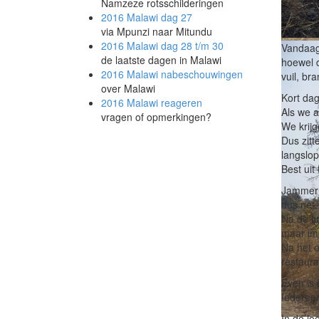
Namzeze rotsschilderingen
2016 Malawi
dag 27
via Mpunzi naar Mitundu
Eindelijk
2016 Malawi
dag 28 t/m 30
Vandaag 
de laatste dagen in Malawi
hoewel d
2016 Malawi
nabeschouwingen
vuil, br
over Malawi
Kort dag
2016 Malawi
reageren
Als we 
vragen of opmerkingen?
We krijg
Dus zitt
Fietsenm
langslop
hebben 
Best uit
Jammer d
dus net.
Na de lu
maar im
Na het o
restaura
Even is 
Iedereen
In de l