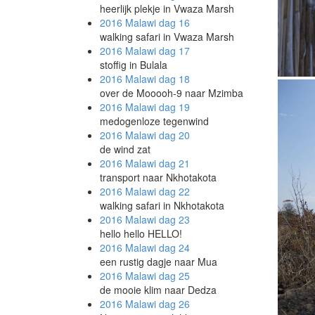
heerlijk plekje in Vwaza Marsh
2016 Malawi
dag 16
walking safari in Vwaza Marsh
2016 Malawi
dag 17
stoffig in Bulala
2016 Malawi
dag 18
Ook weer
over de Mooooh-9 naar Mzimba
2016 Malawi
dag 19
medogenloze tegenwind
2016 Malawi
dag 20
de wind zat
2016 Malawi
dag 21
transport naar Nkhotakota
2016 Malawi
dag 22
walking safari in Nkhotakota
2016 Malawi
dag 23
hello hello HELLO!
2016 Malawi
dag 24
een rustig dagje naar Mua
Even kij
2016 Malawi
dag 25
de mooie klim naar Dedza
2016 Malawi
dag 26