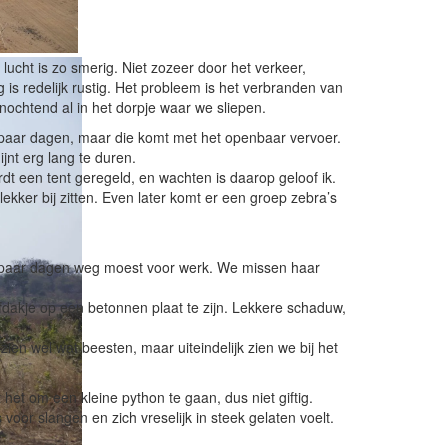
 lucht is zo smerig. Niet zozeer door het verkeer,
is redelijk rustig. Het probleem is het verbranden van
anochtend al in het dorpje waar we sliepen.
n paar dagen, maar die komt met het openbaar vervoer.
nt erg lang te duren.
dt een tent geregeld, en wachten is daarop geloof ik.
lekker bij zitten. Even later komt er een groep zebra’s
en paar dagen weg moest voor werk. We missen haar
fdakje op een betonnen plaat te zijn. Lekkere schaduw,
ien wel wat beesten, maar uiteindelijk zien we bij het
t het om een kleine python te gaan, dus niet giftig.
 voor slangen en zich vreselijk in steek gelaten voelt.