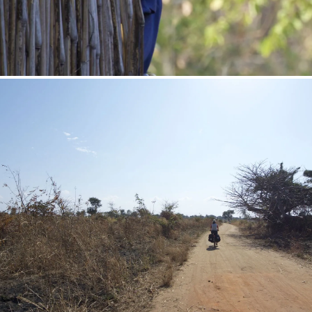
 publiek bij het ontbijt
ken naar die rare toeristen