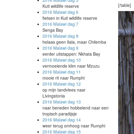
2016 Malawi
dag 5
[/table]
Kuti wildlife reserve
2016 Malawi
dag 6
fietsen in Kuti wildlife reserve
2016 Malawi
dag 7
Senga Bay
2016 Malawi
dag 8
helaas geen Ilala, maar Chilemba
2016 Malawi
dag 9
eerder uitstappen: Nkhata Bay
2016 Malawi
dag 10
vermoeiende klim naar Mzuzu
2016 Malawi
dag 11
mooie rit naar Rumphi
2016 Malawi
dag 12
op mijn tandvlees naar
Livingstonia
2016 Malawi
dag 13
naar beneden hobbelend naar een
tropisch paradijsje
2016 Malawi
dag 14
weer terug omhoog naar Rumphi
2016 Malawi
dag 15