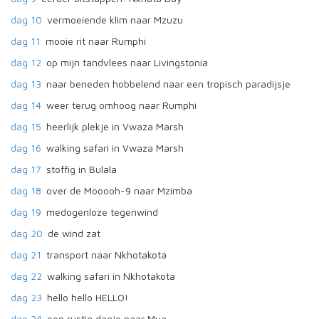
dag 10
vermoeiende klim naar Mzuzu
dag 11
mooie rit naar Rumphi
dag 12
op mijn tandvlees naar Livingstonia
dag 13
naar beneden hobbelend naar een tropisch paradijsje
dag 14
weer terug omhoog naar Rumphi
dag 15
heerlijk plekje in Vwaza Marsh
dag 16
walking safari in Vwaza Marsh
dag 17
stoffig in Bulala
dag 18
over de Mooooh-9 naar Mzimba
dag 19
medogenloze tegenwind
dag 20
de wind zat
dag 21
transport naar Nkhotakota
dag 22
walking safari in Nkhotakota
dag 23
hello hello HELLO!
dag 24
een rustig dagje naar Mua