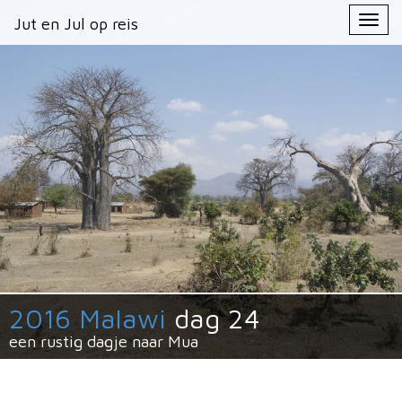
Primary
Skip
Jut en Jul op reis
Jut en Jul op reis
to
Menu
content
2016 Malawi
dag 24
een rustig dagje naar Mua