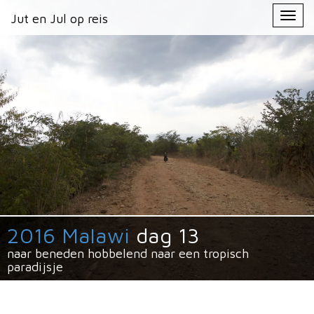
Primary
Skip
Jut en Jul op reis
Jut en Jul op reis
to
Menu
content
2016 Malawi
dag 13
naar beneden hobbelend naar een tropisch
paradijsje