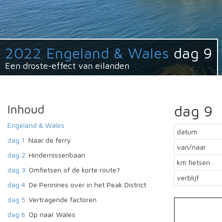
2022 Engeland & Wales
dag 9
Een droste-effect van eilanden
Inhoud
dag 9
Engeland & Wales
datum
dag 1
Naar de ferry
van/naar
dag 2
Hindernissenbaan
km fietsen
dag 3
Omfietsen of de korte route?
verblijf
dag 4
De Pennines over in het Peak District
dag 5
Vertragende factoren
dag 6
Op naar Wales