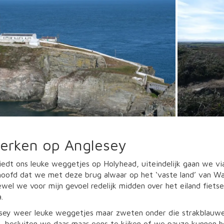
erken op Anglesey
iedt ons leuke weggetjes op Holyhead, uiteindelijk gaan we v
 hoofd dat we met deze brug alwaar op het ‘vaste land’ van Wa
wel we voor mijn gevoel redelijk midden over het eiland fiets
.
sey weer leuke weggetjes maar zweten onder die strakblauwe
, besluiten we daar maar eens te kijken of we pauze kunnen ho