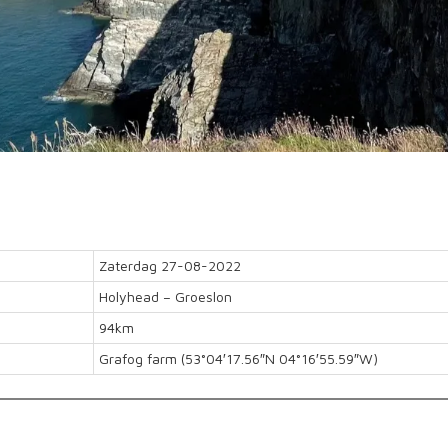
Zaterdag 27-08-2022
Holyhead – Groeslon
94km
Grafog farm (53°04′17.56″N 04°16′55.59″W)