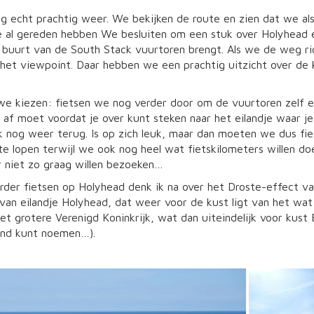
ag echt prachtig weer. We bekijken de route en zien dat we al
e al gereden hebben We besluiten om een stuk over Holyhead 
 buurt van de South Stack vuurtoren brengt. Als we de weg rich
et viewpoint. Daar hebben we een prachtig uitzicht over de k
e kiezen: fietsen we nog verder door om de vuurtoren zelf e
f af moet voordat je over kunt steken naar het eilandje waar 
ijk nog weer terug. Is op zich leuk, maar dan moeten we dus fi
e lopen terwijl we ook nog heel wat fietskilometers willen d
 niet zo graag willen bezoeken…
rder fietsen op Holyhead denk ik na over het Droste-effect van
van eilandje Holyhead, dat weer voor de kust ligt van het wat
et grotere Verenigd Koninkrijk, wat dan uiteindelijk voor kust 
and kunt noemen…).