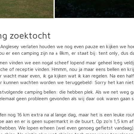
g zoektocht
 Anglesey verlaten houden we nog even pauze en kijken we ho
zou er een camping zijn na ± 8km, er staat bij: tent only, dus d
en vinden we een nogal scheef lopend maar geheel leeg veldje
he of receptie vinden. Hmmm, nou ja maar eens bellen en krij
 wacht maar even, ik ga kijken wat ik kan regelen. Na een hal
r kunnen wachten worden we teruggebeld: Sorry het kan niet e
stvolgende camping bellen: die hebben plek. Als we net weg g
elemaal geen probleem gevonden als wij daar ook waren gaan s
en nog 16 km extra na al lange dag, maar het is een leuke ro
 aan en er is geen supermarkt in de buurt. Op zo’n 1,5 km af
hebben. We lopen erheen (wel even genoeg gefietst vandaag),