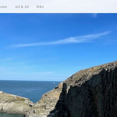
euws
Jut & Jul
links