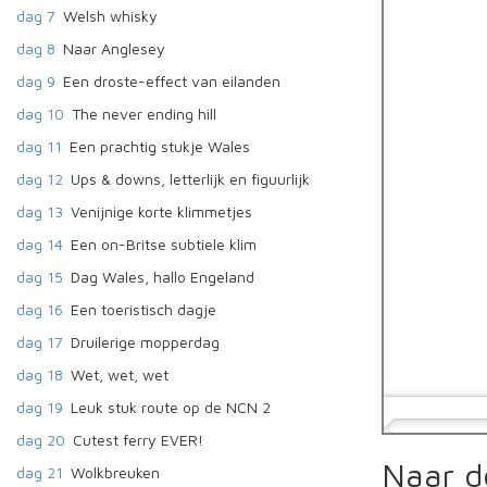
dag 7
Welsh whisky
dag 8
Naar Anglesey
dag 9
Een droste-effect van eilanden
dag 10
The never ending hill
dag 11
Een prachtig stukje Wales
dag 12
Ups & downs, letterlijk en figuurlijk
dag 13
Venijnige korte klimmetjes
dag 14
Een on-Britse subtiele klim
dag 15
Dag Wales, hallo Engeland
dag 16
Een toeristisch dagje
dag 17
Druilerige mopperdag
dag 18
Wet, wet, wet
dag 19
Leuk stuk route op de NCN 2
dag 20
Cutest ferry EVER!
Naar d
dag 21
Wolkbreuken