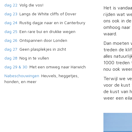
dag 22
Volg die vos!
Het is vanda
dag 23
Langs de White cliffs of Dover
rijden wat w
ons ook in de
dag 24
Rustig dagje naar en in Canterbury
omhoog naar h
dag 25
Een rare bui en drukke wegen
waard.
dag 26
Ontspannen door Londen
Dan moeten w
dag 27
Geen plasplekjes in zicht
treden de kli
alles natuurl
dag 28
Nog in te vullen
1000 treden t
dag 29 & 30
Met een omweg naar Harwich
nou ook weer
Nabeschouwingen
Heuvels, heggetjes,
Terwijl we ve
honden, en meer
voor de kust 
de kust van h
weer een eil