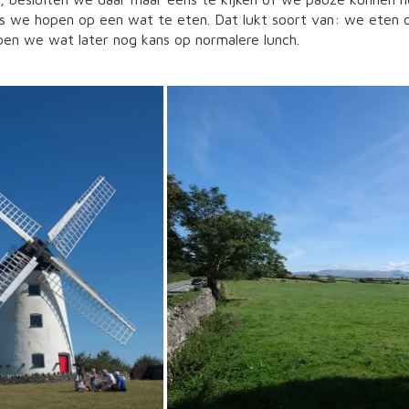
s we hopen op een wat te eten. Dat lukt soort van: we eten o
en we wat later nog kans op normalere lunch.