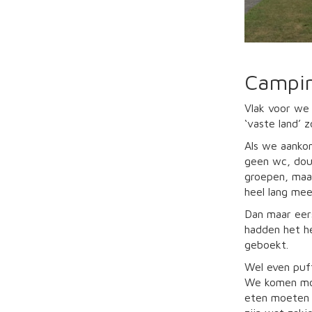
Campin
Vlak voor we
‘vaste land’ 
Als we aankom
geen wc, douc
groepen, maar
heel lang mee
Dan maar eer
hadden het h
geboekt.
Wel even puff
We komen moe
eten moeten 