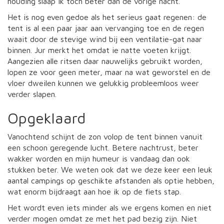
houding slaap ik toch beter dan de vorige nacht.
Het is nog even gedoe als het serieus gaat regenen: de
tent is al een paar jaar aan vervanging toe en de regen
waait door de stevige wind bij een ventilatie-gat naar
binnen. Jur merkt het omdat ie natte voeten krijgt.
Aangezien alle ritsen daar nauwelijks gebruikt worden,
lopen ze voor geen meter, maar na wat geworstel en de
vloer dweilen kunnen we gelukkig probleemloos weer
verder slapen.
Opgeklaard
Vanochtend schijnt de zon volop de tent binnen vanuit
een schoon geregende lucht. Betere nachtrust, beter
wakker worden en mijn humeur is vandaag dan ook
stukken beter. We weten ook dat we deze keer een leuk
aantal campings op geschikte afstanden als optie hebben,
wat enorm bijdraagt aan hoe ik op de fiets stap.
Het wordt even iets minder als we ergens komen en niet
verder mogen omdat ze met het pad bezig zijn. Niet