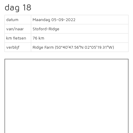
dag 18
datum
Maandag 05-09-2022
van/naar
Stoford-Ridge
km fietsen
76 km
verblijf
Ridge Farm (50°40′47.56″N 02°05′19.31″W)