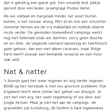
dat is gelukkig een goeie gok. Een vreselijk leuk plekje
gerund door een leuke, praatgrage Poolse dame.
Als we voldaan en marginaal minder nat weet buiten
komen, is het zowaar droog. Met af en toe een schuchter
zonnetje fietsen we de vrij makkelijke en redelijk relaxte
route verder. De gevonden hoeveelheid campings werkt
nog niet helemaal zoals we dachten, sorry geen douche
en wc-blok, de volgende niemand aanwezig en telefonisch
geen gehoor, dan een met alleen caravans, maar Ridge
Farm heeft zowaar een bemande receptie en een mooi
vlak veld.
Nat & natter
’s Avonds gaat het weer regenen en nog harder regenen.
80dB op het tentdoek is niet ons grootste probleem. Ook
Engeland heeft deze zomer last gehad van droogte. Je
ziet het niet erg, het voelt regelmatig of we door een
jungle fietsen. Maar je ziet het aan de campings: de
grasvelden zijn kurkdroog, de bodem is hard ingeklonken.