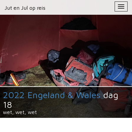
Primary
Skip
Jut en Jul op reis
Jut en Jul op reis
to
Menu
content
2022 Engeland & Wales
dag
18
wet, wet, wet