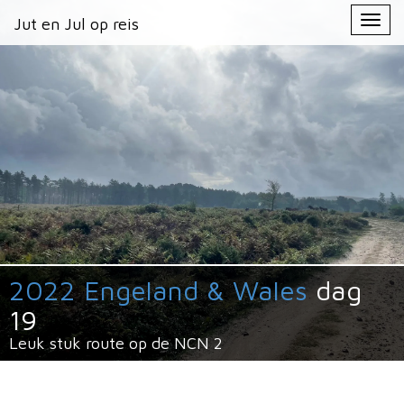
Primary
Skip
Jut en Jul op reis
Jut en Jul op reis
to
Menu
content
2022 Engeland & Wales
dag
19
Leuk stuk route op de NCN 2