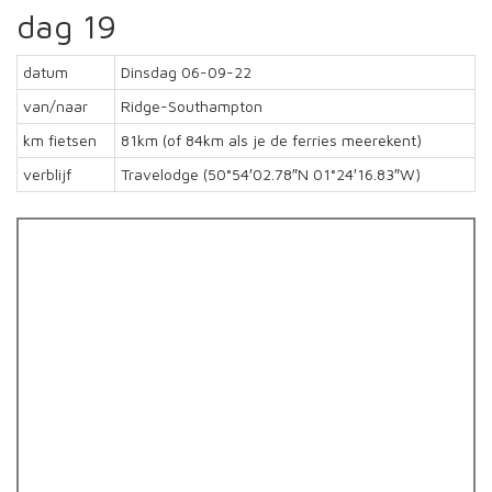
dag 19
datum
Dinsdag 06-09-22
van/naar
Ridge-Southampton
km fietsen
81km (of 84km als je de ferries meerekent)
verblijf
Travelodge (50°54′02.78″N 01°24′16.83″W)