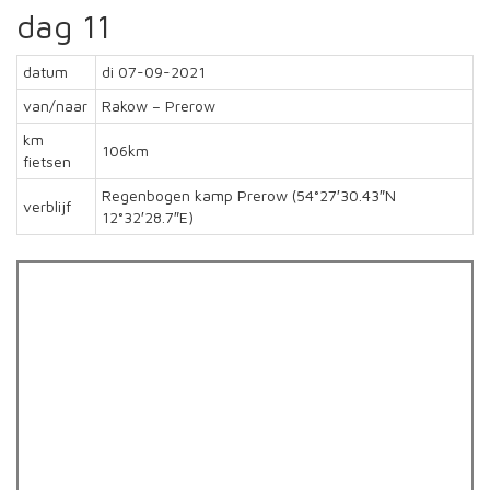
dag 11
datum
di 07-09-2021
van/naar
Rakow – Prerow
km
106km
fietsen
Regenbogen kamp Prerow (54°27′30.43″N
verblijf
12°32′28.7″E)