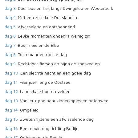
dag 3
Door bos en hei, langs Dwingeloo en Westerbork
dag 4
Met een zere knie Duitsland in
dag 5
Afwisselend en ontspannend
dag 6
Leuke momenten ondanks weinig zin
dag 7
Bos, maïs en de Elbe
dag 8
Toch maar een korte dag
dag 9
Rechtdoor fietsen en bijna de snelweg op
dag 10
Een slechte nacht en een goeie dag
dag 11
Filerijden lang de Oostzee
dag 12
Langs kale boeren velden
dag 13
Van leuk pad naar kinderkopjes en betonweg
dag 14
Omgeleid
dag 15
Zweten tijdens een afwisselende dag
dag 16
Een mooie dag richting Berlijn
dag 17
Ontspannen in Berlijn