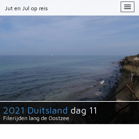
Primary
Skip
Jut en Jul op reis
Jut en Jul op reis
to
Menu
content
2021 Duitsland
dag 11
Filerijden lang de Oostzee