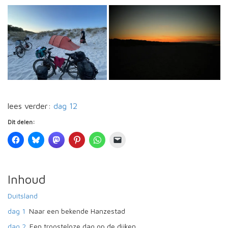
lees verder:
dag 12
Dit delen:
Inhoud
Duitsland
dag 1
Naar een bekende Hanzestad
dag 2
Een troosteloze dag op de dijken