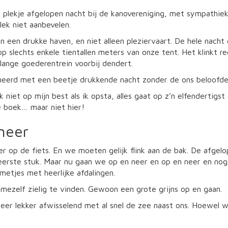
 plekje afgelopen nacht bij de kanovereniging, met sympathie
lek niet aanbevelen.
 in een drukke haven, en niet alleen pleziervaart. De hele nac
 op slechts enkele tientallen meters van onze tent. Het klinkt r
lange goederentrein voorbij dendert.
erd met een beetje drukkende nacht zonder de ons beloofde fl
 niet op mijn best als ik opsta, alles gaat op z’n elfendertigst 
e boek… maar niet hier!
neer
 op de fiets. En we moeten gelijk flink aan de bak. De afgelo
eerste stuk. Maar nu gaan we op en neer en op en neer en nog 
mmetjes met heerlijke afdalingen.
mezelf zielig te vinden. Gewoon een grote grijns op en gaan.
eer lekker afwisselend met al snel de zee naast ons. Hoewel w