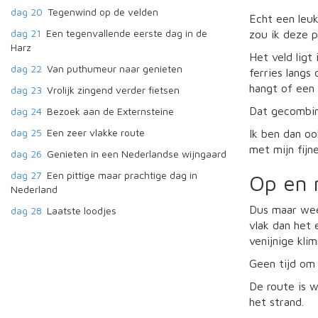
dag 20
Tegenwind op de velden
Echt een leuk
dag 21
Een tegenvallende eerste dag in de
zou ik deze p
Harz
Het veld ligt
dag 22
Van puthumeur naar genieten
ferries langs
hangt of een 
dag 23
Vrolijk zingend verder fietsen
Dat gecombine
dag 24
Bezoek aan de Externsteine
dag 25
Een zeer vlakke route
Ik ben dan ook
met mijn fijn
dag 26
Genieten in een Nederlandse wijngaard
dag 27
Een pittige maar prachtige dag in
Op en 
Nederland
Dus maar weer
dag 28
Laatste loodjes
vlak dan het 
venijnige kli
Geen tijd om 
De route is w
het strand.