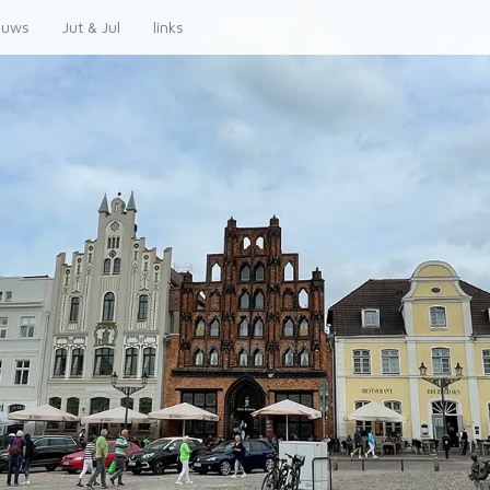
euws
Jut & Jul
links