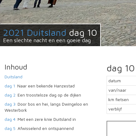
2021 Duitsland
dag 10
Een slechte nacht en een goeie dag
Inhoud
dag 10
Duitsland
datum
dag 1
Naar een bekende Hanzestad
van/naar
dag 2
Een troosteloze dag op de dijken
km fietsen
dag 3
Door bos en hei, langs Dwingeloo en
verblijf
Westerbork
dag 4
Met een zere knie Duitsland in
dag 5
Afwisselend en ontspannend