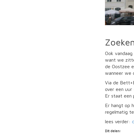
Zoeken
Ook vandaag 
want we zitte
de Oostzee e
wanneer we d
Via de Bett+B
over een uur 
Er staat een 
Er hangt op 
regelmatig t
lees verder:
Dit delen: