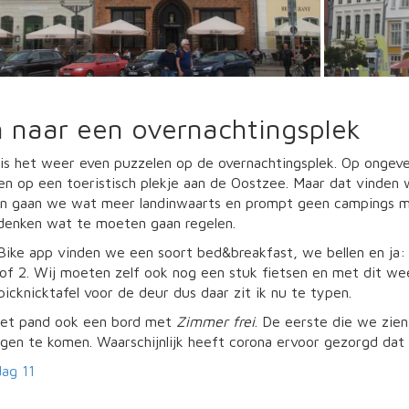
 naar een overnachtingsplek
is het weer even puzzelen op de overnachtingsplek. Op ongeve
n op een toeristisch plekje aan de Oostzee. Maar dat vinden 
n gaan we wat meer landinwaarts en prompt geen campings m
enken wat te moeten gaan regelen.
ike app vinden we een soort bed&breakfast, we bellen en ja: d
of 2. Wij moeten zelf ook nog een stuk fietsen en met dit wee
picknicktafel voor de deur dus daar zit ik nu te typen.
het pand ook een bord met
Zimmer frei
. De eerste die we zie
egen te komen. Waarschijnlijk heeft corona ervoor gezorgd da
dag 11