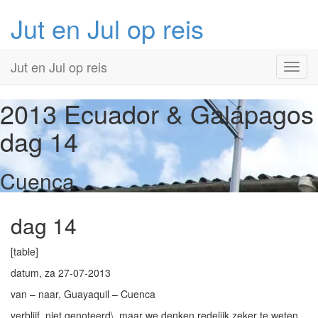
Jut en Jul op reis
Primary
Skip
Jut en Jul op reis
to
Menu
content
2013 Ecuador & Galápagos
dag 14
Cuenca
dag 14
[table]
datum, za 27-07-2013
van – naar, Guayaquil – Cuenca
verblijf, niet genoteerd\, maar we denken redelijk zeker te weten