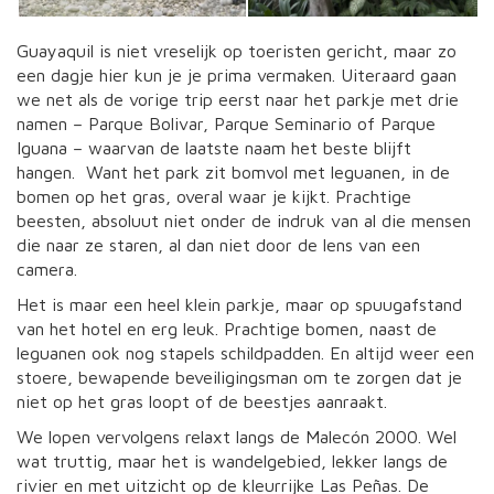
Guayaquil is niet vreselijk op toeristen gericht, maar zo
een dagje hier kun je je prima vermaken. Uiteraard gaan
we net als de vorige trip eerst naar het parkje met drie
namen – Parque Bolivar, Parque Seminario of Parque
Iguana – waarvan de laatste naam het beste blijft
hangen. Want het park zit bomvol met leguanen, in de
bomen op het gras, overal waar je kijkt. Prachtige
beesten, absoluut niet onder de indruk van al die mensen
die naar ze staren, al dan niet door de lens van een
camera.
Het is maar een heel klein parkje, maar op spuugafstand
van het hotel en erg leuk. Prachtige bomen, naast de
leguanen ook nog stapels schildpadden. En altijd weer een
stoere, bewapende beveiligingsman om te zorgen dat je
niet op het gras loopt of de beestjes aanraakt.
We lopen vervolgens relaxt langs de Malecón 2000. Wel
wat truttig, maar het is wandelgebied, lekker langs de
rivier en met uitzicht op de kleurrijke Las Peñas. De