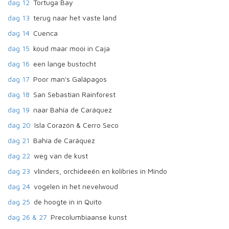
dag 12
Tortuga Bay
dag 13
terug naar het vaste land
dag 14
Cuenca
dag 15
koud maar mooi in Caja
dag 16
een lange bustocht
dag 17
Poor man's Galápagos
dag 18
San Sebastian Rainforest
dag 19
naar Bahía de Caráquez
dag 20
Isla Corazón & Cerro Seco
dag 21
Bahía de Caráquez
dag 22
weg van de kust
dag 23
vlinders, orchideeën en kolibries in Mindo
dag 24
vogelen in het nevelwoud
dag 25
de hoogte in in Quito
dag 26 & 27
Precolumbiaanse kunst