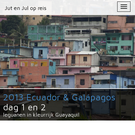
Primary
Skip
Jut en Jul op reis
Jut en Jul op reis
to
Menu
content
2013 Ecuador & Galápagos
dag 1 en 2
leguanen in kleurrijk Guayaquil