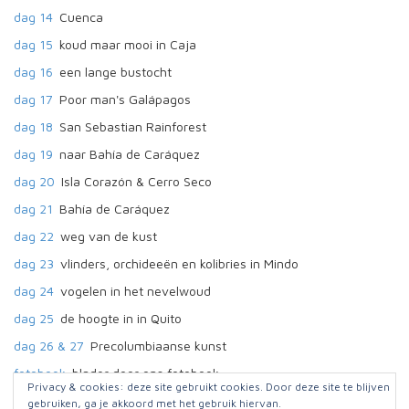
dag 14
Cuenca
dag 15
koud maar mooi in Caja
dag 16
een lange bustocht
dag 17
Poor man's Galápagos
dag 18
San Sebastian Rainforest
dag 19
naar Bahía de Caráquez
dag 20
Isla Corazón & Cerro Seco
dag 21
Bahía de Caráquez
dag 22
weg van de kust
dag 23
vlinders, orchideeën en kolibries in Mindo
dag 24
vogelen in het nevelwoud
dag 25
de hoogte in in Quito
dag 26 & 27
Precolumbiaanse kunst
fotoboek
blader door ons fotoboek
Privacy & cookies: deze site gebruikt cookies. Door deze site te blijven
gebruiken, ga je akkoord met het gebruik hiervan.