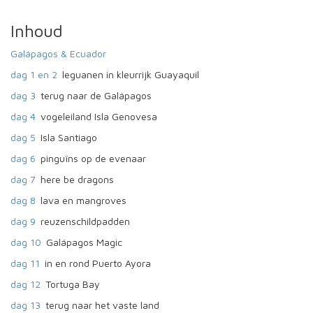
Inhoud
Galápagos & Ecuador
dag 1 en 2
leguanen in kleurrijk Guayaquil
dag 3
terug naar de Galápagos
dag 4
vogeleiland Isla Genovesa
dag 5
Isla Santiago
dag 6
pinguïns op de evenaar
dag 7
here be dragons
dag 8
lava en mangroves
dag 9
reuzenschildpadden
dag 10
Galápagos Magic
dag 11
in en rond Puerto Ayora
dag 12
Tortuga Bay
dag 13
terug naar het vaste land