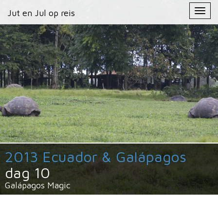
Primary
Skip
Jut en Jul op reis
Jut en Jul op reis
to
Menu
content
2013 Ecuador & Galápagos
dag 10
Galápagos Magic