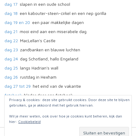
dag 17
slapen in een oude school
dag 18
een kabouter-steen-cirkel en een nep gorilla
dag 19 en 20
een paar makkelijke dagen
dag 21
mooi eind aan een miserabele dag
dag 22
MacLellan's Castle
dag 23
zandbanken en blauwe luchten
dag 24
dag Schotland, hallo Engeland
dag 25
langs Hadrian's wall
dag 26
rustdag in Hexham
dag 27 tot 29
het eind van de vakantie
fotoboek
blader door ons fotoboek
Privacy & cookies: deze site gebruikt cookies. Door deze site te blijven
gebruiken, ga je akkoord met het gebruik hiervan.
Wil je meer weten, ook over hoe je cookies kunt beheren, kijk dan
hier:
Cookiebeleid
© 2026
Jut en Jul op reis
. Website:
Omniafausta grafisch ontwerp