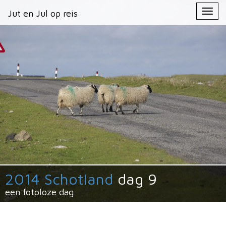
Primary
Skip
Jut en Jul op reis
Jut en Jul op reis
to
Menu
content
2014 Schotland
dag 9
een fotoloze dag