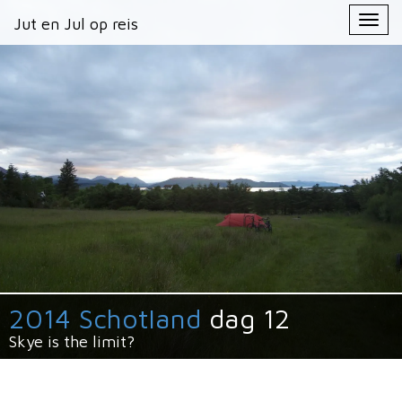
Primary
Skip
Jut en Jul op reis
Jut en Jul op reis
to
Menu
content
2014 Schotland
dag 12
Skye is the limit?