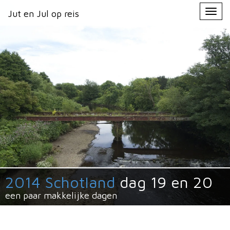
Primary
Skip
Jut en Jul op reis
Jut en Jul op reis
to
Menu
content
2014 Schotland
dag 19 en 20
een paar makkelijke dagen