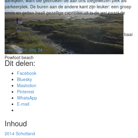
aankijken, want die gebruiken de aan ons toegewezen plek als
parkeerplek. De buren aan de andere kant zijn leuker: een groep
ezels en geiten haalt gezellige capriolen uit in de wei naast de
camping.
Vroeg aankomen, mooi weer en lekker lang licht, mooie
gelegenheid om nog even de camping af te gaan en naar de baai
te lopen, waar het nog steeds (of weer?) eb lijkt te zijn.
lees verder: dag 24
Powfoot beach
Dit delen:
Facebook
Bluesky
Mastodon
Pinterest
WhatsApp
E-mail
Inhoud
2014
Schotland