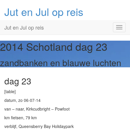
Jut en Jul op reis
Primary
Skip
Jut en Jul op reis
to
Menu
content
2014 Schotland
dag 23
zandbanken en blauwe luchten
dag 23
[table]
datum, zo 06-07-14
van – naar, Kirkcudbright – Powfoot
km fietsen, 79 km
verblijf, Queensberry Bay Holidaypark