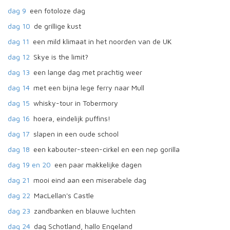
dag 9
een fotoloze dag
dag 10
de grillige kust
dag 11
een mild klimaat in het noorden van de UK
dag 12
Skye is the limit?
dag 13
een lange dag met prachtig weer
dag 14
met een bijna lege ferry naar Mull
dag 15
whisky-tour in Tobermory
dag 16
hoera, eindelijk puffins!
dag 17
slapen in een oude school
dag 18
een kabouter-steen-cirkel en een nep gorilla
dag 19 en 20
een paar makkelijke dagen
dag 21
mooi eind aan een miserabele dag
dag 22
MacLellan's Castle
dag 23
zandbanken en blauwe luchten
dag 24
dag Schotland, hallo Engeland