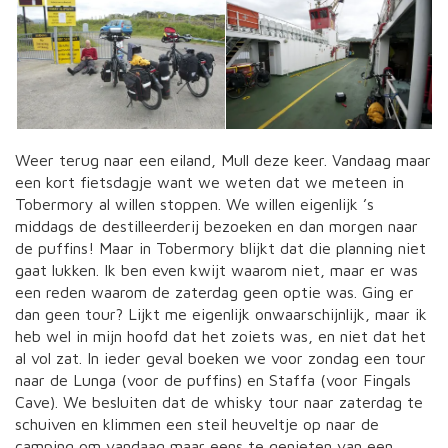
Weer terug naar een eiland, Mull deze keer. Vandaag maar
een kort fietsdagje want we weten dat we meteen in
Tobermory al willen stoppen. We willen eigenlijk ’s
middags de destilleerderij bezoeken en dan morgen naar
de puffins! Maar in Tobermory blijkt dat die planning niet
gaat lukken. Ik ben even kwijt waarom niet, maar er was
een reden waarom de zaterdag geen optie was. Ging er
dan geen tour? Lijkt me eigenlijk onwaarschijnlijk, maar ik
heb wel in mijn hoofd dat het zoiets was, en niet dat het
al vol zat. In ieder geval boeken we voor zondag een tour
naar de Lunga (voor de puffins) en Staffa (voor Fingals
Cave). We besluiten dat de whisky tour naar zaterdag te
schuiven en klimmen een steil heuveltje op naar de
camping om vandaag maar eens te genieten van een